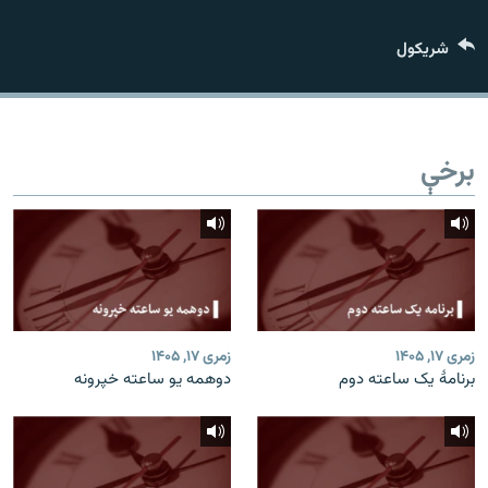
اړیکه
شريکول
دري پاڼه
Azadi English
برخې
راسره ملګري شئ
د ازادې اروپا/ ازادي راډيو ټولې پاڼې
زمری ۱۷, ۱۴۰۵
زمری ۱۷, ۱۴۰۵
برنامۀ یک ساعته دوم
دوهمه یو ساعته خپرونه