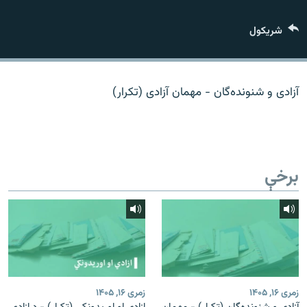
اړیکه
شريکول
دري پاڼه
Azadi English
آزادی و شنونده‌گان - مهمان آزادی (تکرار)
راسره ملګري شئ
برخې
د ازادې اروپا/ ازادي راډيو ټولې پاڼې
زمری ۱۶, ۱۴۰۵
زمری ۱۶, ۱۴۰۵