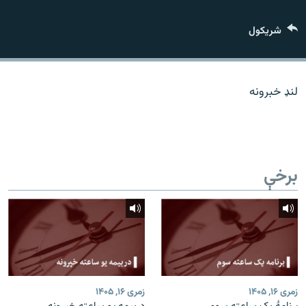
اړیکه
شريکول
دري پاڼه
Azadi English
لنډ خبرونه
راسره ملګري شئ
برخې
د ازادې اروپا/ ازادي راډيو ټولې پاڼې
زمری ۱۶, ۱۴۰۵
زمری ۱۶, ۱۴۰۵