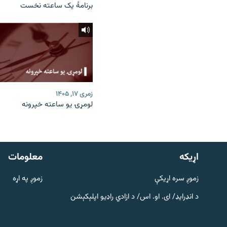
برنامۀ یک ساعته نخست
زمری ۱۷, ۱۴۰۵
لومړۍ یو ساعته خپرونه
دري پاڼه
Azadi English
اړيکه
معلومات
راسره ملګري شئ
زموږ سره اړیکې
زموږ په اړه
د انډرایډ/ ای. او. اس/ د ازادي راډیو اپلېکېشن
د ازادې اروپا/ ازادي راډيو ټولې پاڼې