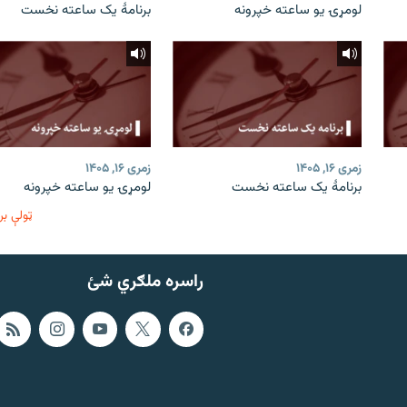
لومړۍ یو ساعته خپرونه
برنامۀ یک ساعته نخست
زمری ۱۶, ۱۴۰۵
زمری ۱۶, ۱۴۰۵
برنامۀ یک ساعته نخست
لومړۍ یو ساعته خپرونه
ټولې بر
راسره ملګري شئ