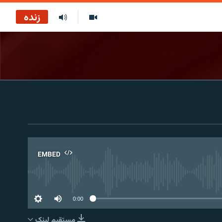
زنده
EMBED
No 
0:00
مستقیم لېنک