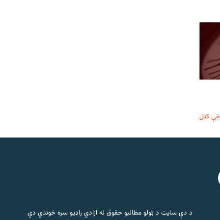
خې کتل
د دې سایټ د ټولو مطالبو حقوق له ازادي راډیو سره خوندي دي