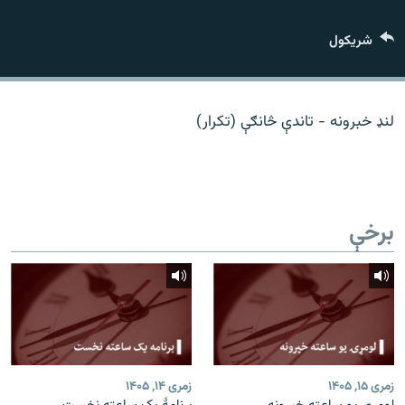
اړیکه
شريکول
دري پاڼه
Azadi English
لنډ خبرونه - تاندې څانګې (تکرار)
راسره ملګري شئ
برخې
د ازادې اروپا/ ازادي راډيو ټولې پاڼې
زمری ۱۵, ۱۴۰۵
زمری ۱۴, ۱۴۰۵