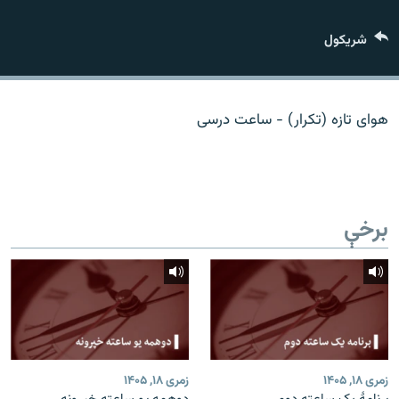
اړیکه
شريکول
دري پاڼه
Azadi English
هوای تازه (تکرار) - ساعت درسی
راسره ملګري شئ
برخې
د ازادې اروپا/ ازادي راډيو ټولې پاڼې
زمری ۱۸, ۱۴۰۵
زمری ۱۸, ۱۴۰۵