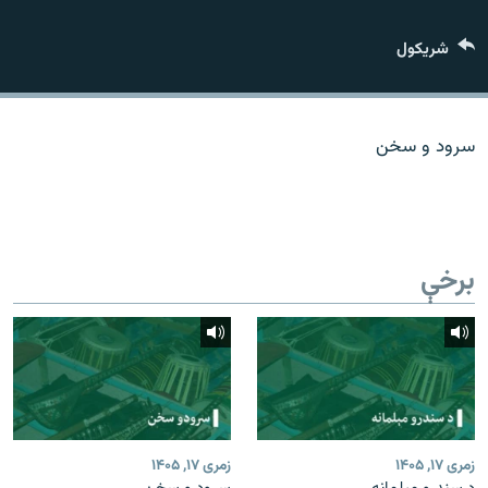
اړیکه
شريکول
دري پاڼه
Azadi English
سرود و سخن
راسره ملګري شئ
برخې
د ازادې اروپا/ ازادي راډيو ټولې پاڼې
زمری ۱۷, ۱۴۰۵
زمری ۱۷, ۱۴۰۵