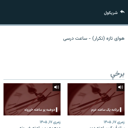
اړیکه
شريکول
دري پاڼه
Azadi English
هوای تازه (تکرار) - ساعت درسی
راسره ملګري شئ
برخې
د ازادې اروپا/ ازادي راډيو ټولې پاڼې
زمری ۱۷, ۱۴۰۵
زمری ۱۷, ۱۴۰۵