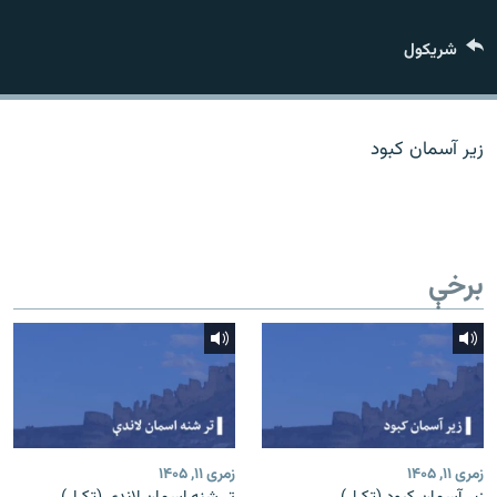
اړیکه
شريکول
دري پاڼه
Azadi English
زیر آسمان کبود
راسره ملګري شئ
برخې
د ازادې اروپا/ ازادي راډيو ټولې پاڼې
زمری ۱۱, ۱۴۰۵
زمری ۱۱, ۱۴۰۵