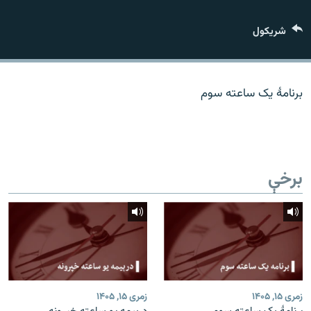
اړیکه
شريکول
دري پاڼه
Azadi English
برنامۀ یک ساعته سوم
راسره ملګري شئ
برخې
د ازادې اروپا/ ازادي راډيو ټولې پاڼې
زمری ۱۵, ۱۴۰۵
زمری ۱۵, ۱۴۰۵