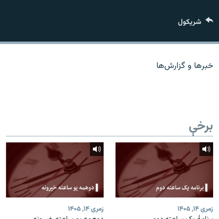
اړیکه
شريکول
دري پاڼه
Azadi English
خبرها و گزارش‌ها
راسره ملګري شئ
برخې
د ازادې اروپا/ ازادي راډيو ټولې پاڼې
زمری ۱۴, ۱۴۰۵
زمری ۱۴, ۱۴۰۵