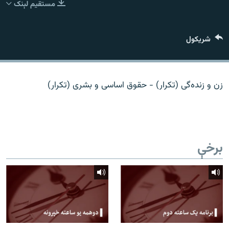
مستقیم لېنک
اړیکه
دري پاڼه
شريکول
Azadi English
راسره ملګري شئ
زن و زنده‌گی (تکرار) - حقوق اساسی و بشری (تکرار)
د ازادې اروپا/ ازادي راډيو ټولې پاڼې
برخې