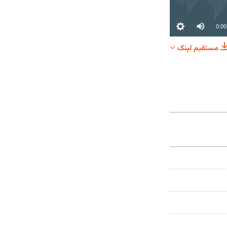
0:00
مستقیم لېنک
شریکول