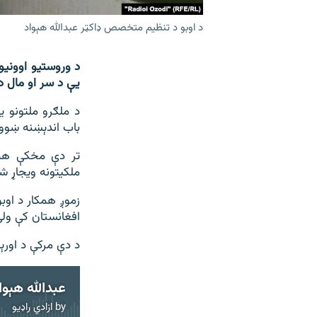
د اوبو د تنظیم متخصص ډاکټر عبدالله هېواد
د وروستیو اوونیو 
یې د سر او مال در
د ملګرو ملتونو ی
باب اندېښنه ښوو
تر دې مخکې هم 
ملکیتونه ویجاړ ش
زموږ همکار د اوب
افغانستان کې ولې
د دې مرکې د اورېد
عبدالله هېوا
by
ازادي راډیو