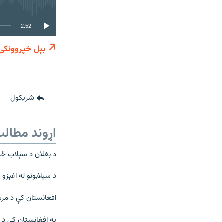
2:52
بېل خپروونکی
شريکول
اړوند مطال
د بغلان د سېلاب ځپ
د سېلابونو له اغېزو
افغانستان کې د مر
په افغانستان کې د و