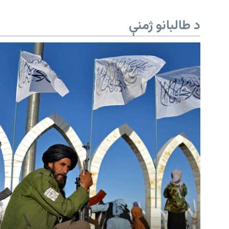
د طالبانو ژمنې