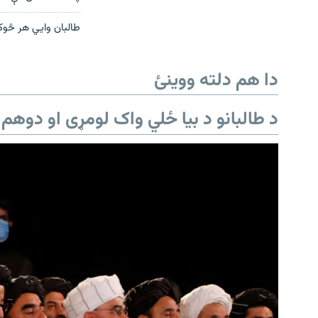
طالبان وايي هر څوک
دا هم دلته ووینئ
د طالبانو د بیا ځلي واک لومړی او دوهم 