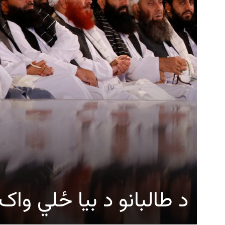
د طالبانو د بیا ځلي وا