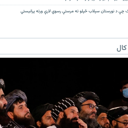
 چې د نورستان سېلاب ځپلو ته مرستې رسوي لارې ورته پرانیستي
کال