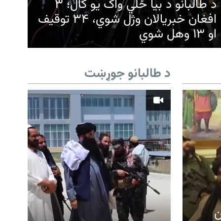
د طالبانو د بیا ځلي واک یو کال؛ ۳
افغان خبریالان وژل شوي، ۳۴ توقیف
او ۱۳ وهل شوي
د طالبانو جوړښت
ن