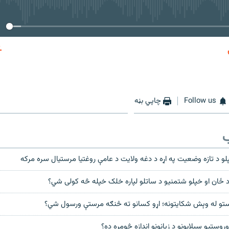
No media source currently available
EMBED
Follow us
چاپي بڼه
ب
لو د تازه وضعیت په اړه د دغه ولایت د عامې روغتیا مرستیال سره مرکه
 د ځان او خپلو شتمنیو د ساتلو لپاره خلک خپله څه کولی شي؟
ستو له وېش شکايتونه؛ اړو کسانو ته څنګه مرستې ورسول شي؟
روستیو سېلابونو د زیانونو اندازه څومره ده؟