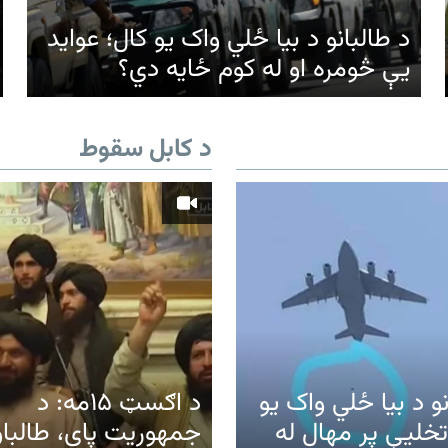
د طالبانو د بیا ځلي واک یو کال؛ عواید
یې څومره او له کوم ځایه دي؟
د کابل سقوط
نو د بیا ځلي واک یو
د اګسټ ۱۵مه: د
تخلیې پر مهال له
جمهوریت پای، طالبا