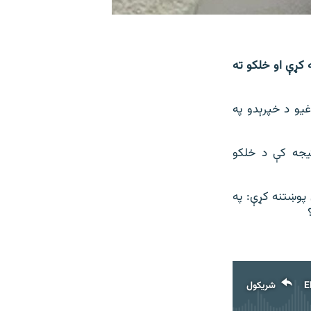
ه کړې او خلکو ته
غیو د خپرېدو په
یجه کې د خلکو
 پوښتنه کړې: په
E
شریکول