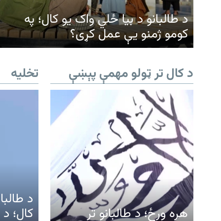
د طالبانو د بیا ځلي واک یو کال؛ په
کومو ژمنو یې عمل کړی؟
د کال تر ټولو مهمې پېښې
تخلیه
د طالبا
هره ورځ؛ د طالبانو تر
کال؛ د 