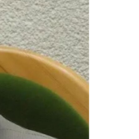
اړیکه