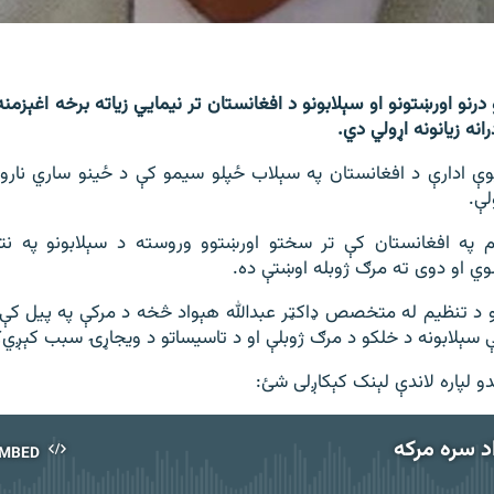
درنو اورښتونو او سېلابونو د افغانستان تر نیمايي زیاته برخه اغېزمن
انه زیانونه اړولي دي.
وې ادارې د افغانستان په سېلاب ځپلو سیمو کې د ځینو ساري نارو
لې.
په افغانستان کې تر سختو اورښتوو وروسته د سېلابونو په نت
وي او دوی ته مرګ ژوبله اوښتې ده.
و د تنظیم له متخصص ډاکټر عبدالله هېواد څخه د مرکې په پیل کې
 سېلابونه د خلکو د مرګ ژوبلې او د تاسیساتو د ویجاړۍ سبب کېږي؟
و لپاره لاندې لېنک کېکاږلی شئ:
د سره مرکه
MBED