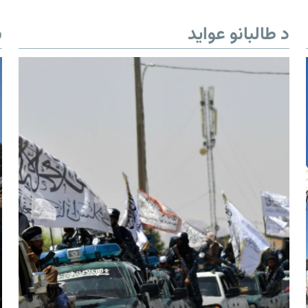
د طالبانو عواید
ب