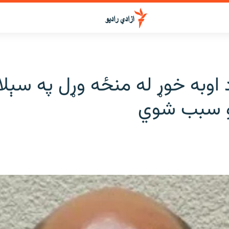
 اوبه خوړ له منځه وړل په سېلا
نو سبب شوي