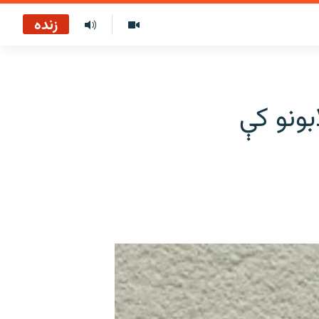
زنده
بونو کې