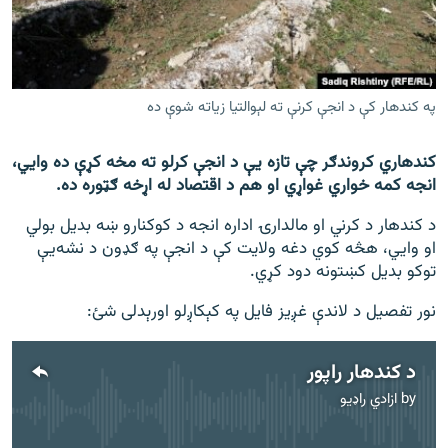
اړیکه
دري پاڼه
Azadi English
په کندهار کې د انجې کرنې ته لېوالتیا زیاته شوې ده
راسره ملګري شئ
کندهاري کروندګر چې تازه يې د انجې کرلو ته مخه کړې ده وايي،
انجه کمه خواري غواړي او هم د اقتصاد له اړخه ګټوره ده.
د کندهار د کرني او مالدارۍ اداره انجه د کوکنارو ښه بدیل بولي
او وايي، هڅه کوي دغه ولایت کې د انجې په ګډون د نشه‌یې
د ازادې اروپا/ ازادي راډيو ټولې پاڼې
توکو بديل کښتونه دود کړي.
نور تفصیل د لاندې غږيز فايل په کېکاږلو اورېدلی شئ:
د کندهار راپور
by
ازادي راډیو
No media source currently available