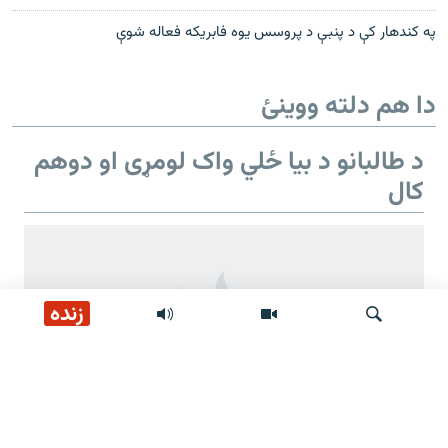
په کندهار کې د پنبې د پروسس یوه فابریکه فعاله شوې
دا هم دلته ووینئ
د طالبانو د بیا ځلي واک لومړی او دوهم
کال
زنده
لټون