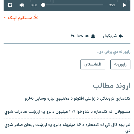
0:00
3:21
مستقیم لېنک
شريکول
Follow us
راپور له دې برخې دی.
راپورونه
افغانستان
اړوند مطالب
کندهاري کروندګر: د زراعتي افتونو د مخنيوي لپاره وسايل نه‌لرو
مسوولان: له کندهاره د شاوخوا ۲۰۹ میلیون ډالرو په ارزښت صادرات شوي
تېر يوه کال کې له کندهاره د ۱،۶ ميليونه ډالرو په ارزښت ريحان صادر شوي
دي