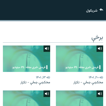
اړیکه
شريکول
دري پاڼه
Azadi English
برخې
راسره ملګري شئ
د ازادې اروپا/ ازادي راډيو ټولې پاڼې
تله ۲۰, ۱۴۰۱
تله ۱۳, ۱۴۰۱
مخکښې ښځې - تکرار
مخکښې ښځې - تکرار