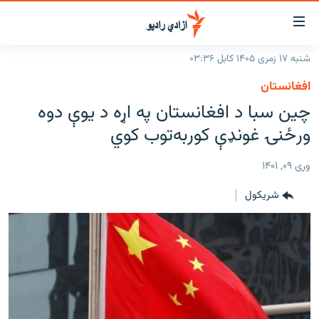
اسرسۍ
ړ
شنبه ۱۷ زمری ۱۴۰۵ کابل ۰۳:۳۶
ېنکونه
کورپاڼه
افغانستان
صلي
راپورونه
چین سبا د افغانستان په اړه د یوې دوه
تن
خبرونه
افغانستان
ورځنۍ غونډې کوربه‌توب کوي
ه
رتلل
د خپرونو جدول
سیمه
افغانستان
صلي
وری ۰۹, ۱۴۰۱
مرکې
نړۍ
منځنی ختیځ
ېنو
شريکول
ه
اونیزې خپرونې
نړۍ
رتلل
انځوریزه برخه
ټون
ورزش
اڼې
ه
د کډوالۍ بحران
راجعه
'کووېډ-۱۹'