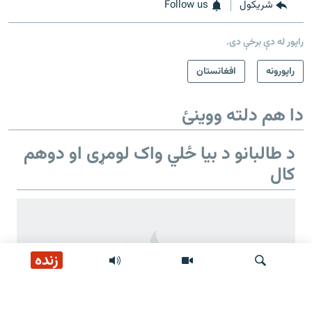
شريکول
Follow us
راپور له دې برخې دی.
راپورونه
افغانستان
دا هم دلته ووینئ
د طالبانو د بیا ځلي واک لومړی او دوهم
کال
زنده