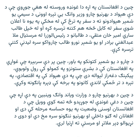
چین د افغانستان په اړه دا غونډه وروسته له هغې جوړوي چې د
دې هېواد د بهرنیو چارو وزیر وانګ یي تېره اوونۍ د سیمې یو
شمېر هېوادونو ته د سفر په ترڅ کې له مخکې په یوه نا اعلان
شوي سفر له کابل څخه هم کتنه ترسره کړه او له خپل طالب
ساري امیر خان متقي، د طالبانو د رئیس‌الوزرا له مرستیال ملا
عبدالغني برادر او یو شمېر نورو طالب چارواکو سره لیدنې کتنې
ترسره کړې.
د چارو د یو شمېر کتونکو په باور، چين پر دې سربېره چې غواړي
په افغانستان کې د بشري ستونزو په کمولو کې رول ولوبوي،
پیکېنګ دغه‌راز لېواله دی چې په دې هېواد کې په اقتصادي، په
تېره د تر ځمکې لاندې کانونو په برخه کې ډېره پانګونه وکړي.
د چین د بهرنیو چارو د وزارت ویاند وانګ وینبین په دې اړه چې
چین د دغې غونډې له جوړېدو څه تمه کوي وویل چې د
افغانستان اوسنی وضعیت په یوه حساسه مرحله کې دی او
افغانان له ګڼو داخلي او بهرنیو ننګونو سره مخ دي او دوی د
نړیوالو ډېر ملاتړ او مرستې ته اړتیا لري.