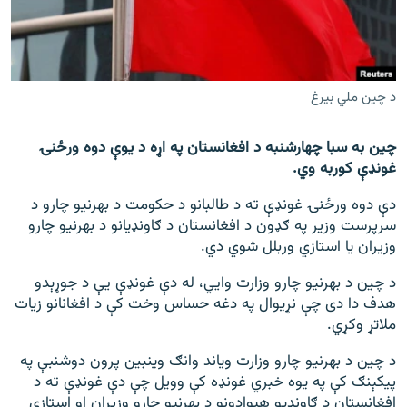
اړیکه
دري پاڼه
Azadi English
د چين ملي بيرغ
راسره ملګري شئ
چین به سبا چهارشنبه د افغانستان په اړه د یوې دوه ورځنۍ
غونډې کوربه وي.
دې دوه ورځنۍ غونډې ته د طالبانو د حکومت د بهرنیو چارو د
سرپرست وزیر په ګډون د افغانستان د ګاونډیانو د بهرنیو چارو
د ازادې اروپا/ ازادي راډيو ټولې پاڼې
وزیران یا استازي وربلل شوي دي.
د چین د بهرنیو چارو وزارت وایي، له دې غونډې یې د جوړېدو
هدف دا دی چې نړیوال په دغه حساس وخت کې د افغانانو زیات
ملاتړ وکړي.
د چین د بهرنیو چارو وزارت ویاند وانګ وینبین پرون دوشنبې په
پیکېنګ کې په یوه خبري غونډه کې وویل چې دې غونډې ته د
افغانستان د ګاونډیو هېوادونو د بهرنیو چارو وزیران او استازي