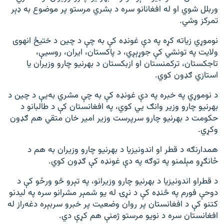
وربلل شوي او له افغانانو سره د بشري مرستو پر موضوع به ډېر
تمرکز وشي.
نوموړي زیاته کړه په دې غونډه کې به چې د چین د ختیځ انهوی
ولایت په تونشي کې جوړېږي، د پاکستان، ایران، روسیې،
تاجکستان، ترکمنستان او ازبکستان د بهرنیو چارو وزیران یا
استازي ګډون کوي.
د نوموړي په خبره په دې غونډه کې به چې مشري به‌یې د چین د
بهرنیو چارو وزیر وانګ یي کوي، په افغانستان کې د طالبانو د
حکومت د بهرنیو چارو سرپرست وزیر امیر خان متقي هم ګډون
وکړي.
همدارنګه د قطر او اندونیزیا د بهرنیو چارو وزیران به هم د
ځانګړو مېلمنو په توګه په دې غونډه کې ګډون کوي.
د قطراو اندونیزیا د بهرنیو چارو وزیرانو، په تېرو څو ورځو کې د
دوحې فورم په څنډه کې د نړۍ له یو شمېر مشرانو سره په لیدنو
کتنو کې د افغانستان پر روان وضعیت پر خبرو سربېره دغه‌راز له
افغانستان سره د نویو مرستو ژمنې هم کړې دي.