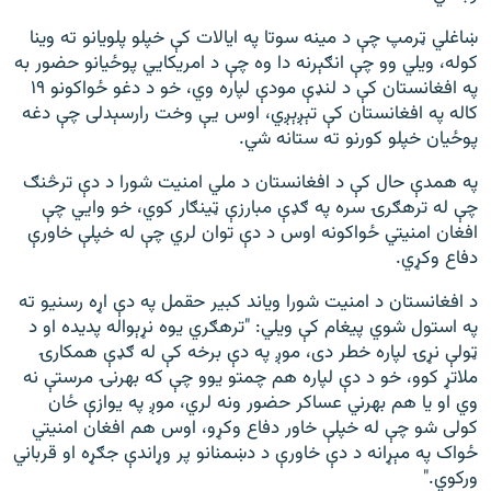
ښاغلي ټرمپ چې د مینه سوتا په ایالات کې خپلو پلویانو ته وینا
کوله، ویلي وو چې انګېرنه دا وه چې د امریکايي پوځیانو حضور به
په افغانستان کې د لنډې مودې لپاره وي، خو د دغو ځواکونو ۱۹
کاله په افغانستان کې تېږېږي، اوس یې وخت رارسېدلی چې دغه
پوځيان خپلو کورنو ته ستانه شي.
په همدې حال کې د افغانستان د ملي امنیت شورا د دې ترڅنګ
چې له ترهګرۍ سره په ګډې مبارزې ټینګار کوي، خو وايي چې
افغان امنیتي ځواکونه اوس د دې توان لري چې له خپلې خاورې
دفاع وکړي.
د افغانستان د امنیت شورا ویاند کبیر حقمل په دې اړه رسنیو ته
په استول شوي پیغام کې ويلي: "ترهګري یوه نړېواله پدیده او د
ټولې نړۍ لپاره خطر دی، موږ په دې برخه کې له ګډې همکارۍ
ملاتړ کوو، خو د دې لپاره هم چمتو یوو چې که بهرنۍ مرستې نه
وي او یا هم بهرني عساکر حضور ونه لري، موږ په یوازې ځان
کولی شو چې له خپلې خاور دفاع وکړو، اوس هم افغان امنیتي
ځواک په مېړانه د دې خاورې د دښمنانو پر وړاندې جګړه او قرباني
ورکوي."