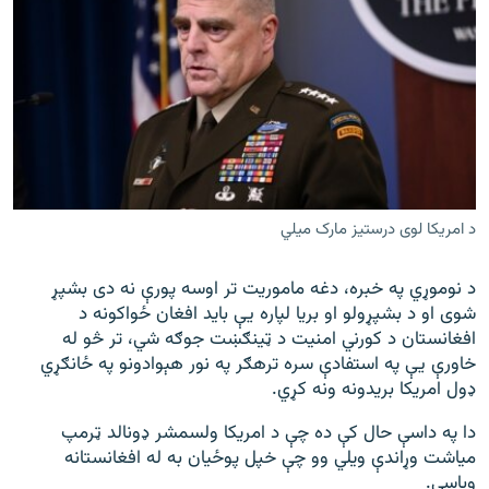
د امریکا لوی درستیز مارک میلي
د نوموړي په خبره، دغه ماموریت تر اوسه پورې نه دی بشپړ
شوی او د بشپړولو او بریا لپاره یې باید افغان ځواکونه د
افغانستان د کورني امنیت د ټينګښت جوګه شي، تر څو له
خاورې یې په استفادې سره ترهګر په نور هېوادونو په ځانګړي
ډول امریکا بریدونه ونه کړي.
دا په داسې حال کې ده چې د امریکا ولسمشر ډونالد ټرمپ
میاشت وړاندې ویلي وو چې خپل پوځیان به له افغانستانه
وباسي.