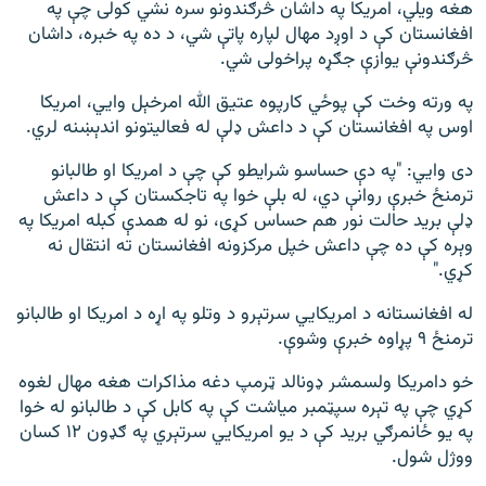
هغه ويلي، امریکا په داشان څرګندونو سره نشي کولی چې په
افغانستان کې د اوږد مهال لپاره پاتې شي، د ده په خبره، داشان
څرګندونې یوازې جګړه پراخولی شي.
په ورته وخت کې پوځي کارپوه عتیق الله امرخېل وايي، امریکا
اوس په افغانستان کې د داعش ډلې له فعالیتونو اندېښنه لري.
دی وایي: "په دې حساسو شرایطو کې چې د امریکا او طالبانو
ترمنځ خبرې روانې دي، له بلې خوا په تاجکستان کې د داعش
ډلې برید حالت نور هم حساس کړی، نو له همدې کبله امریکا په
وېره کې ده چې داعش خپل مرکزونه افغانستان ته انتقال نه
کړي."
له افغانستانه د امریکايي سرتېرو د وتلو په اړه د امریکا او طالبانو
ترمنځ ۹ پړاوه خبرې وشوې.
خو دامریکا ولسمشر ډونالد ټرمپ دغه مذاکرات هغه مهال لغوه
کړي چې په تېره سپټمبر میاشت کې په کابل کې د طالبانو له خوا
په یو ځانمرګي برید کې د یو امریکايي سرتېري په ګډون ۱۲ کسان
ووژل شول.