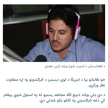
د افغانستان د امنیت شورا ویاند کبیر حقمل
خو طالبانو بیا د امریکا د لوی درستیز د څرګندونو په اړه متفاوت
نظر ورکړی.
د دې ډلې ویاند ذبیح الله مجاهد رسنیو ته په استول شوي پیغام
کې دغه څرګندونې په کلکو ټکو غندلي دي.