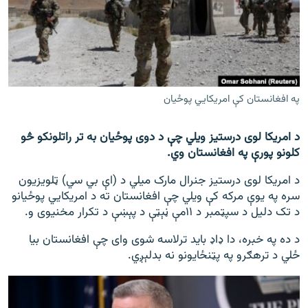
اړیکه
دري پاڼه
Azadi English
په افغانستان کې امریکایي پوځیان
راسره ملګري شئ
د امریکا لوی درستیز ويلي چې د دوی پوځيان به تر راتلونکو څو
کلونو پورې په افغانستان وي.
د ازادې اروپا/ ازادي راډيو ټولې پاڼې
د امریکا لوی درستیز جنرال مارک میلي د (اې بي سي) ټلویزیون
سره په یوې مرکه کې ویلي چې افغانستان ته د امریکايي پوځيانو
د تک دلیل د سپټمبر د ۱۱مې ڼېټې د پېښې د تکرار مخنیوی و.
د ده په خبره، دا ډاډ باید ترلاسه شوی وای چې افغانستان بیا
ځلي د ترهګرو په پټنځایونو نه بدلېږي.