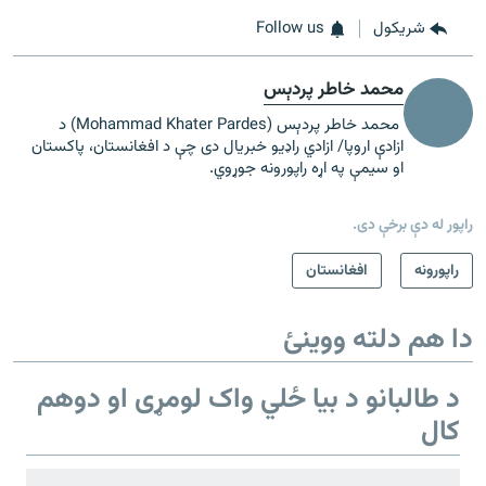
شريکول
Follow us
محمد خاطر پردېس
محمد خاطر پردېس (Mohammad Khater Pardes) د
ازادې اروپا/ ازادي راډیو خبریال دی چې د افغانستان، پاکستان
او سیمې په اړه راپورونه جوړوي.
راپور له دې برخې دی.
راپورونه
افغانستان
دا هم دلته ووینئ
د طالبانو د بیا ځلي واک لومړی او دوهم
کال