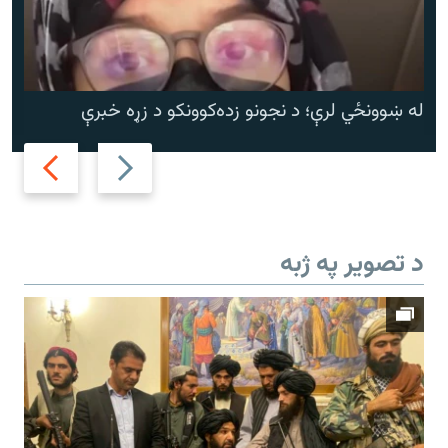
له ښوونځي لرې؛ د نجونو زده‌کوونکو د زړه خبرې
Next
Previous
slide
slide
د تصویر په ژبه