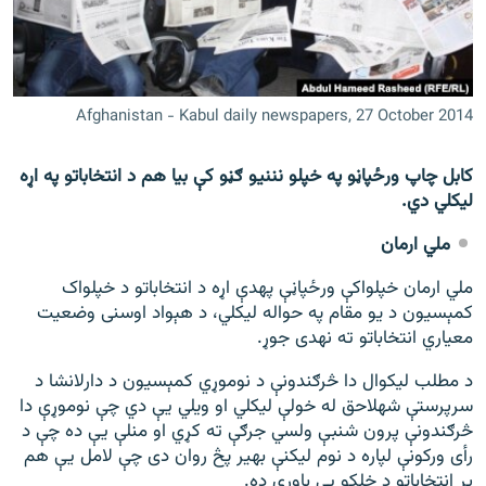
اړیکه
دري پاڼه
Azadi English
Afghanistan - Kabul daily newspapers, 27 October 2014
راسره ملګري شئ
کابل چاپ ورځپاڼو په خپلو نننیو ګڼو کې بیا هم د انتخاباتو په اړه
لیکلي دي.
ملي ارمان
د ازادې اروپا/ ازادي راډيو ټولې پاڼې
ملي ارمان خپلواکې ورځپاڼې په‎دې اړه د انتخاباتو د خپلواک
کمېسیون د یو مقام په حواله لیکلي، د هېواد اوسنی وضعیت
معیاري انتخاباتو ته نه‎دی جوړ.
د مطلب لیکوال دا څرګندونې د نوموړي کمېسیون د دارلانشا د
سرپرستې شهلاحق له خولې لیکلي او ویلي یې دي چې نوموړې دا
څرګندونې پرون شنبې ولسي جرګې ته کړي او منلې یې ده چې د
رأی ورکونې لپاره د نوم لیکنې بهیر پڅ روان دی چې لامل یې هم
پر انتخاباتو د خلکو بې باوري ده.