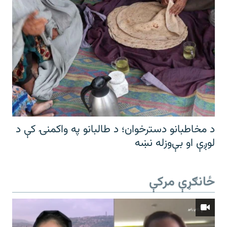
د مخاطبانو دسترخوان؛ د طالبانو په واکمنۍ کې د
لوږې او بې‌وزله نښه
ځانګړې مرکې