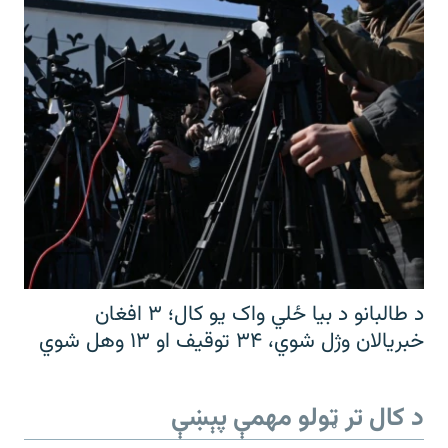
د طالبانو د بیا ځلي واک یو کال؛ ۳ افغان
خبریالان وژل شوي، ۳۴ توقیف او ۱۳ وهل شوي
د کال تر ټولو مهمې پېښې