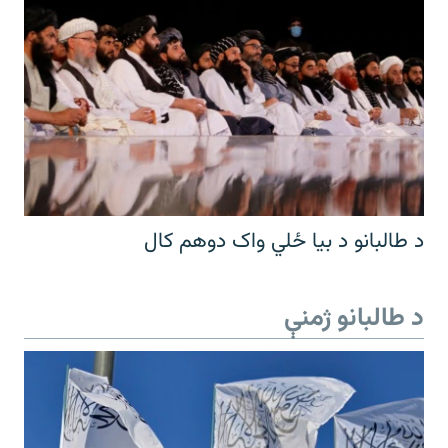
د طالبانو د بیا ځلي واک دوهم کال
د طالبانو ژمنې