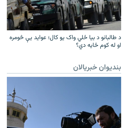
د طالبانو د بیا ځلي واک یو کال؛ عواید یې څومره
او له کوم ځایه دي؟
بندیوان خبریالان