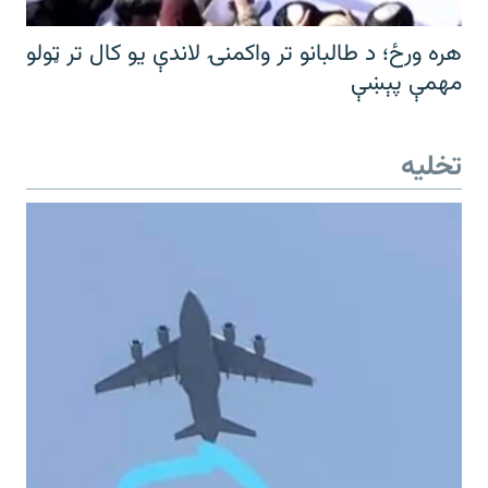
هره ورځ؛ د طالبانو تر واکمنۍ لاندې یو کال تر ټولو
مهمې پېښې
تخلیه