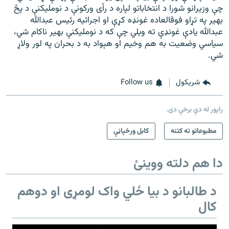
چې وزیرانو شورا د انتخاباتو لپاره د رأی ورکونې د نوم‎لیکنې د پڅ
بهیر په تړاو فوق‎العاده غونډه کړې او اجرائیه رئیس عبدالله
عبدالله یادې غونډې ته ویلي چې که د نوم‎لیکنې بهیر ناکام شي،
سیاسي وضعیت به هم وخیم او هېواد به د بحران په لور ولاړ
شي.
شريکول
Follow us
راپور له دې برخې دی.
مطبوعاتو ته کتنه
کابل ورځپاڼې
دا هم دلته ووینئ
د طالبانو د بیا ځلي واک لومړی او دوهم
کال