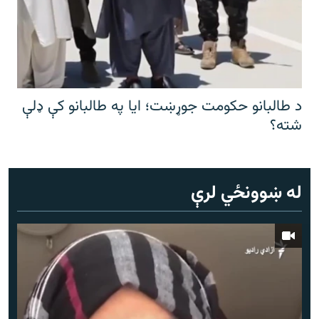
د طالبانو حکومت جوړښت؛ ایا په طالبانو کې ډلې
شته؟
له ښوونځي لرې