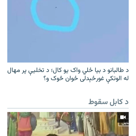
د طالبانو د بیا ځلي واک یو کال؛ د تخلیې پر مهال
له الوتکې غورځېدلی ځوان څوک و؟
د کابل سقوط