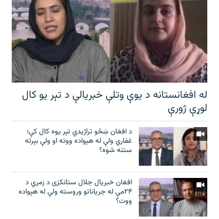
له افغانستانه د یوې وتلې خبریالې د تېر يو کال
لوړې ژورې
د افغان ښځو تراژیدي تېر یوه کال کې؛
غفاري ولې له هېواده ووته او ولې بېرته
ستنه شوه؟
افغان خبریال جلال ستانکزی د زمري د
۲۴مې له جریاناتو وروسته ولې له هېواده
ووت؟