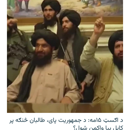
د اګسټ ۱۵مه: د جمهوریت پای، طالبان څنګه پر
کابل بیا واکمن شول؟