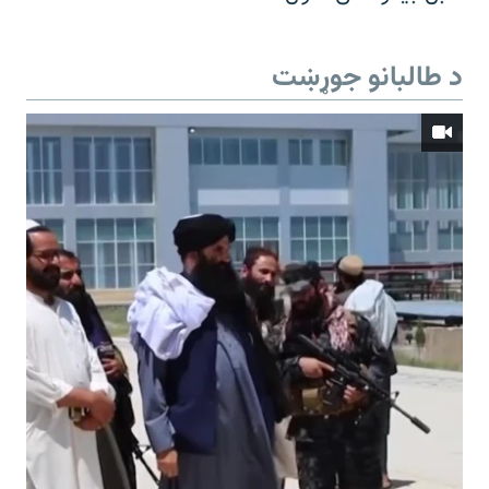
د طالبانو جوړښت