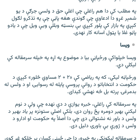
په مطلب کې دا هم راغلي چې اغلې حق د ولسي جرګې د یو
شمېر غړو دا ادعاوې چې ګوندې هغه پاڼې چې په تذکرو لګول
کېږي په بازار کې پلور کېږي بې بنسټه وبللې ویې ویل چې د یادو
پاڼو غلا یا پټول اسانه کار نه‎دی.
ویسا
ویسا خپلواکې ورځپاڼې بیا د موضوع په اړه په خپله سرمقاله کې
لیکلي دي.
ورځپاڼه لیکي، که په ریاضي کې «۲ + ۲ مساوي څلور» کېږي د
حکومت د انتخاباتو د روانې پروسې پایله له رسوایۍ او د ولس له
بدمرغۍ پرته بل څه نه‎شي کیدای.
په سرمقاله کې راغلي، خبره یوازې د دې نه‎ده چې ولې د نوم
لیکنې بهیر دومره پڅ روان دی، بلکې اصلي ستونزه پر یاد بهیر د
ولس د باور نه نشتوالی دی چې دا اصلاً په حکومت او ادارو د
ولس د ژورې بې باورۍ دلیل دی.
د سرمقاله لیکونکي په خبره، دا چې ځینې کسان پر خلکو غږ کوي