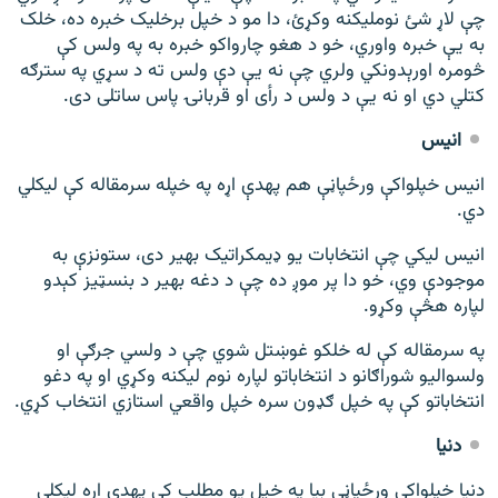
چې لاړ شئ نوم‎لیکنه وکړئ، دا مو د خپل برخلیک خبره ده، خلک
به یې خبره واوري، خو د هغو چارواکو خبره به په ولس کې
څومره اورېدونکي ولري چې نه یې دې ولس ته د سړي په سترګه
کتلي دي او نه یې د ولس د رأی او قربانۍ پاس ساتلی دی.
انیس
انیس خپلواکې ورځپاڼې هم په‎دې اړه په خپله سرمقاله کې لیکلي
دي.
انیس لیکي چې انتخابات یو ډیمکراتیک بهیر دی، ستونزې به
موجودې وي، خو دا پر موږ ده چې د دغه بهیر د بنسټیز کېدو
لپاره هڅې وکړو.
په سرمقاله کې له خلکو غوښتل شوي چې د ولسي جرګې او
ولسوالیو شوراګانو د انتخاباتو لپاره نوم لیکنه وکړي او په دغو
انتخاباتو کې په خپل ګډون سره خپل واقعي استازي انتخاب کړي.
دنیا
دنیا خپلواکې ورځپاڼې بیا په خپل یو مطلب کې په‎دې اړه لیکلي