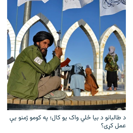
د طالبانو د بیا ځلي واک یو کال؛ په کومو ژمنو یې
عمل کړی؟