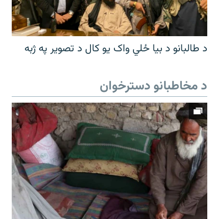
د طالبانو د بیا ځلي واک یو کال د تصویر په ژبه
د مخاطبانو دسترخوان