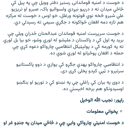
د خوست د امنیه قوماندانۍ رسنیز دفتر وویل چې په پیل کې
ځاځي میدان ته د درېیو نېږدې ولسوالیو باک، صبرو او تریزیو
علي شیرو څخه نوي قوتونه ورغلل، خو اوس د خوست له مرکزه
هم تازه دمه افغان ځواکونه د جګړې سیمې ته رسېدلي دي.
د خوست سرپرست امنیه قوماندان عبدالحنان ځدراڼ ویلي چې
برید په اول کې د پاکستان د ملېشو له لوري وشو، خو بیا بل لوري
ته په کورمه کې د پولېټیکل انتظامیې چارواکو دعوه کړې چې
حمله د افغان پوځيانو له لوري شوې ده.
د انتظامیې چارواکو په‎دې جګړو کې یوازې د دوو پاکستانیو
سرتېرو د ټپي کېدو پخلی کړی دی.
د دوی په بیان کې راغلي چې په نښتو کې د توریو او بنګښو
اوسیدونکو هم برخه اخېستې ده.
راپور: نجیب الله الوخېل
پخواني معلومات
د خوست امنیتي چارواکي وايي چې د ځاځي میدان په جنډو غر او