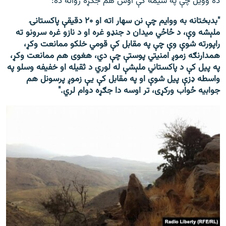
ده وویل چې په سیمه کې اوس هم جګړه روانه ده:
"بدبختانه به ووایم چې نن سهار اته او ۲۰ دقیقې پاکستانۍ
ملېشه وې، د ځاځي میدان د جنډو غره او د نازو غره سرونو ته
راپورته شوې وې چې په مقابل کې قومي خلکو ممانعت وکړ،
همدارنګه زموږ امنیتي پوستې چې دي، هغوی هم ممانعت وکړ،
په پیل کې د پاکستاني ملېشې له لوري د ثقیله او خفیفه وسلو په
واسطه ډزې پیل شوې او په مقابل کې يې زموږ پرسونل هم
جوابیه ځواب ورکړی، تر اوسه دا جګړه دوام لري."