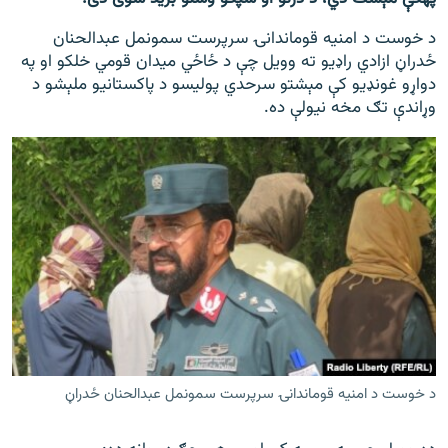
د خوست د امنیه قوماندانۍ سرپرست سمونمل عبدالحنان
ځدراڼ ازادي راډیو ته وویل چې د ځاځي میدان قومي خلکو او په
دواړو غونډیو کې مېشتو سرحدي پولیسو د پاکستانیو ملېشو د
وړاندې تګ مخه نیولې ده.
د خوست د امنیه قوماندانۍ سرپرست سمونمل عبدالحنان ځدراڼ