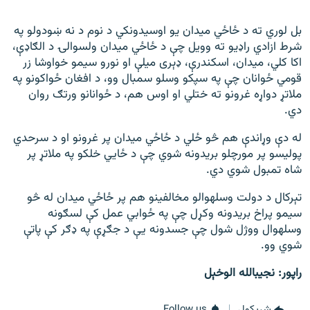
بل لوري ته د ځاځي میدان یو اوسیدونکي د نوم د نه ښودولو په
شرط ازادي راډیو ته وویل چې د ځاځي میدان ولسوالۍ د الګاډې،
اکا کلي، میدان، اسکندرې، ډېری میلې او نورو سیمو خواوشا زر
قومي ځوانان چې په سپکو وسلو سمبال وو، د افغان ځواکونو په
ملاتړ دواړه غرونو ته ختلي او اوس هم، د ځوانانو ورتګ روان
دي.
له دې وړاندې هم څو ځلي د ځاځي میدان پر غرونو او د سرحدي
پولیسو پر مورچلو بریدونه شوي چې د ځايي خلکو په ملاتړ پر
شاه تمبول شوي دي.
تېرکال د دولت وسله‎والو مخالفینو هم پر ځاځي میدان له څو
سیمو پراخ بریدونه وکړل چې په ځوابي عمل کې لسګونه
وسله‎وال ووژل شول چې جسدونه يې د جګړې په ډګر کې پاتې
شوي وو.
راپور: نجیب‎الله الوخېل
شريکول
Follow us