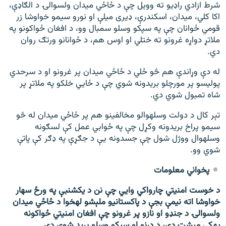
شرط ازادي راډیو ته وویل چې د ځاځي میدان ولسوالۍ د الګاډې،
اکا کلي، میدان، اسکندرې، ډيری میلې او نورو سیمو خواوشا زر
قومي ځوانان چې په سپکو وسلو سمبال وو، د افغان ځواکونو په
ملاتړ دواړه غرونو ته ختلي او اوس هم، د ځوانانو ورتګ روان
دي.
له دې وړاندې هم څو ځلي د ځاځي میدان پر غرونو او د سرحدي
پولیسو پر مورچلو بریدونه شوي چې د ځايي خلکو په ملاتړ پر
شاه تمبول شوي دي.
تېر کال د دولت وسله‎والو مخالفینو هم پر ځاځي میدان له څو
سیمو پراخ بریدونه وکړل چې په ځوابي عمل کې لسګونه
وسله‎وال ووژل شول چې جسدونه يې د جګړې په ډګر کې پاتې
شوي وو.
پخواني معلومات
د خوست امنیتي چارواکي وايي چې نن د یکشنبې په ورځ سهار
خواوشا اته نیمې بجې د پاکستانیو ملېشو له‎خوا د ځاځي میدان
ولسوالۍ د جنډو او نازو پر غرونو چې افغان امنیتي ځواکونه
په‎کې مېشت دي، د درنو او سپکو وسلو برید شوی دی.