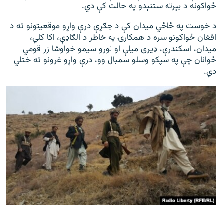
ځواکونه د بېرته ستنېدو په حالت کې دي.
د خوست په ځاځي میدان کې د جګړې درې واړو موقعیتونو ته د
افغان ځواکونو سره د همکارۍ په خاطر د الګاډې، اکا کلي،
میدان، اسکندرې، ډيری میلې او نورو سیمو خواوشا زر قومي
ځوانان چې په سپکو وسلو سمبال وو، درې واړو غرونو ته ختلي
دي.