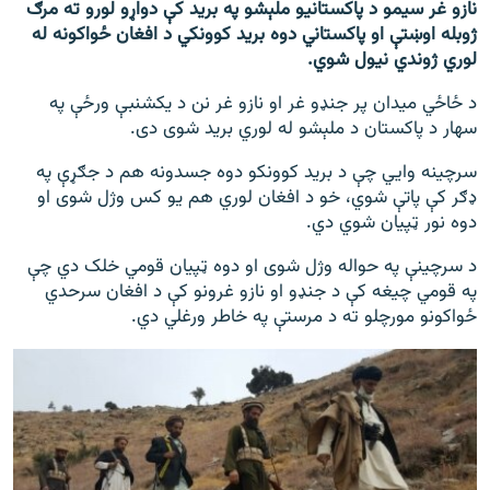
نازو غر سیمو د پاکستانیو ملېشو په برید کې دواړو لورو ته مرګ
ژوبله اوښتې او پاکستاني دوه برید کوونکي د افغان ځواکونه له
لوري ژوندي نیول شوي.
د ځاځي میدان پر جنډو غر او نازو غر نن د یکشنبې ورځې په
سهار د پاکستان د ملېشو له لوري برید شوی دی.
سرچینه وايي چې د برید کوونکو دوه جسدونه هم د جګړې په
ډګر کې پاتې شوي، خو د افغان لوري هم یو کس وژل شوی او
دوه نور ټپیان شوي دي.
د سرچینې په حواله وژل شوی او دوه ټپیان قومي خلک دي چې
په قومي چیغه کې د جنډو او نازو غرونو کې د افغان سرحدي
ځواکونو مورچلو ته د مرستې په خاطر ورغلي دي.