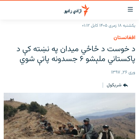
اسرسۍ
ړ
یکشنبه ۱۸ زمری ۱۴۰۵ کابل ۰۱:۱۲
ېنکونه
کورپاڼه
افغانستان
صلي
راپورونه
د خوست د ځاځي میدان په نښته کې د
تن
خبرونه
افغانستان
پاکستاني ملېشو ۶ جسدونه پاتې شوي
ه
رتلل
د خپرونو جدول
سیمه
افغانستان
صلي
وری ۲۶, ۱۳۹۷
مرکې
نړۍ
منځنی ختیځ
ېنو
شريکول
ه
اونیزې خپرونې
نړۍ
رتلل
انځوریزه برخه
ټون
ورزش
اڼې
ه
د کډوالۍ بحران
راجعه
'کووېډ-۱۹'