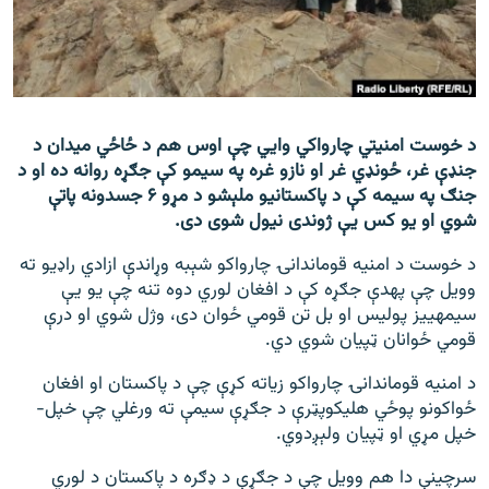
اړیکه
دري پاڼه
Azadi English
د خوست امنیتي چارواکي وايي چې اوس هم د ځاځي میدان د
جنډې غر، ځونډي غر او نازو غره په سیمو کې جګړه روانه ده او د
راسره ملګري شئ
جنګ په سیمه کې د پاکستانیو ملېشو د مړو ۶ جسدونه پاتې
شوي او یو کس يې ژوندی نیول شوی دی.
د خوست د امنیه قوماندانۍ چارواکو شېبه وړاندې ازادي راډیو ته
د ازادې اروپا/ ازادي راډيو ټولې پاڼې
وویل چې په‎دې جګړه کې د افغان لوري دوه تنه چې یو يې
سیمه‎ییز پولیس او بل تن قومي ځوان دی، وژل شوي او درې
قومي ځوانان ټپیان شوي دي.
د امنیه قوماندانۍ چارواکو زیاته کړې چې د پاکستان او افغان
ځواکونو پوځي هلیکوپټرې د جګړې سیمې ته ورغلي چې خپل-
خپل مړي او ټپیان ولېږدوي.
سرچینې دا هم وویل چې د جګړې د ډګره د پاکستان د لوري