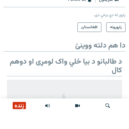
راپور له دې برخې دی.
راپورونه
افغانستان
دا هم دلته ووینئ
د طالبانو د بیا ځلي واک لومړی او دوهم
کال
زنده