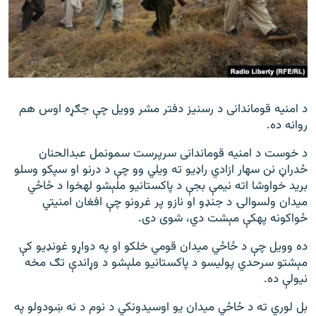
د امنیه قوماندانی د رسنیز دفتر مشر وویل چې جګړه اوس هم
روانه ده.
د خوست د امنیه قوماندانی سرپرست سمونمل عبدالحنان
ځدراڼ نن سهار ازادي راډیو ته ویلي وو چې د درنو او سپکو وسلو
برید خواوشا اته نیمې بجې د پاکستانیو ملېشو له‎خوا د ځاځي
میدان ولسوالۍ د جنډو او نازو پر غرونو چې افغان امنیتي
ځواکونه په‎کې مېشت دي، شوی دی.
ده وویل چې د ځاځي میدان قومي خلکو او په دواړو غونډیو کې
مېشتو سرحدي پولیسو د پاکستانیو ملېشو د وړاندې تګ مخه
نیولې ده.
بل لوري ته د ځاځي میدان یو اوسیدونکي د نوم د نه ښودولو په