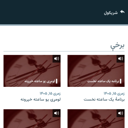
اړیکه
شريکول
دري پاڼه
Azadi English
برخې
راسره ملګري شئ
د ازادې اروپا/ ازادي راډيو ټولې پاڼې
زمری ۱۵, ۱۴۰۵
زمری ۱۵, ۱۴۰۵
برنامۀ یک ساعته نخست
لومړۍ یو ساعته خپرونه