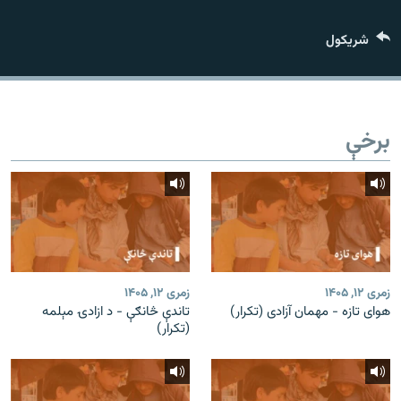
اړیکه
شريکول
دري پاڼه
Azadi English
برخې
راسره ملګري شئ
د ازادې اروپا/ ازادي راډيو ټولې پاڼې
زمری ۱۲, ۱۴۰۵
زمری ۱۲, ۱۴۰۵
هوای تازه - مهمان آزادی (تکرار)
تاندې څانګې - د ازادۍ مېلمه
(تکرار)