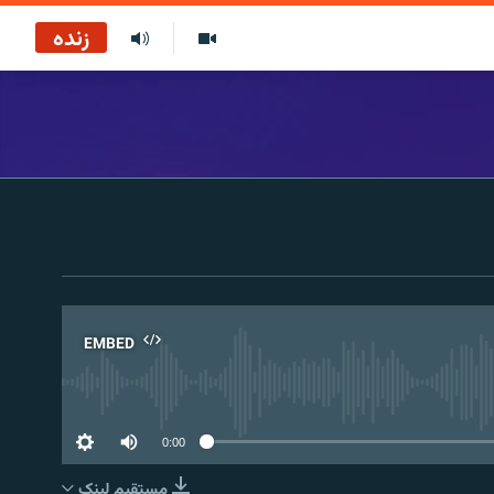
زنده
EMBED
No 
0:00
مستقیم لېنک