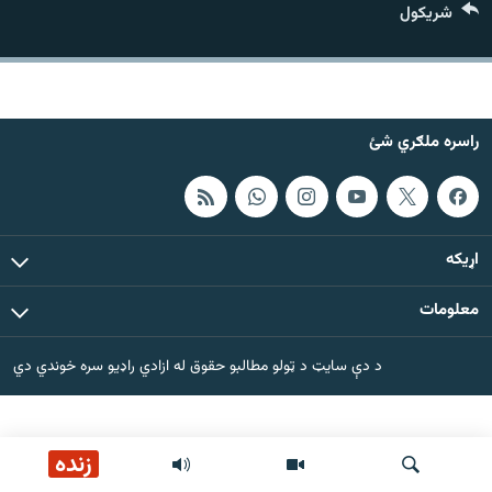
شريکول
اړیکه
دري پاڼه
Azadi English
راسره ملګري شئ
راسره ملګري شئ
اړيکه
د ازادې اروپا/ ازادي راډيو ټولې پاڼې
معلومات
د دې سایټ د ټولو مطالبو حقوق له ازادي راډیو سره خوندي دي
زنده