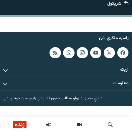
شريکول
اړیکه
دري پاڼه
Azadi English
راسره ملګري شئ
راسره ملګري شئ
اړيکه
د ازادې اروپا/ ازادي راډيو ټولې پاڼې
معلومات
د دې سایټ د ټولو مطالبو حقوق له ازادي راډیو سره خوندي دي
زنده