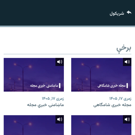
اړیکه
شريکول
دري پاڼه
Azadi English
برخې
راسره ملګري شئ
د ازادې اروپا/ ازادي راډيو ټولې پاڼې
زمری ۱۷, ۱۴۰۵
زمری ۱۷, ۱۴۰۵
مجله خبری شامگاهی
ماښامنۍ خبري مجله