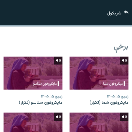
اړیکه
شريکول
دري پاڼه
Azadi English
برخې
راسره ملګري شئ
د ازادې اروپا/ ازادي راډيو ټولې پاڼې
زمری ۱۵, ۱۴۰۵
زمری ۱۵, ۱۴۰۵
مایکروفون شما (تکرار)
مایکروفون ستاسو (تکرار)