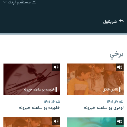
مستقیم لېنک
اړیکه
دري پاڼه
شريکول
Azadi English
راسره ملګري شئ
برخې
د ازادې اروپا/ ازادي راډيو ټولې پاڼې
تله ۱۷, ۱۴۰۱
تله ۱۶, ۱۴۰۱
لومړۍ یو ساعته خپرونه
څلورمه یو ساعته خپرونه