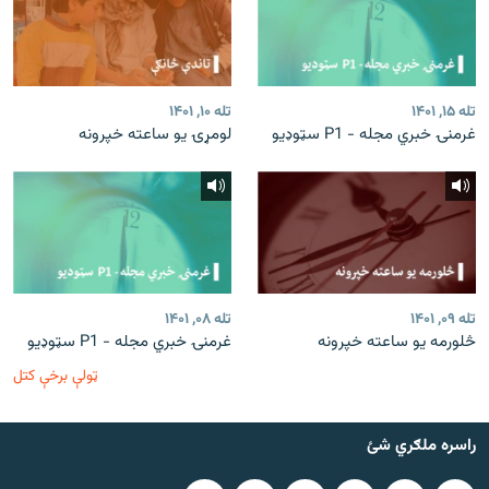
تله ۱۵, ۱۴۰۱
تله ۱۰, ۱۴۰۱
غرمنۍ خبري مجله - P1 سټوډیو
لومړۍ یو ساعته خپرونه
تله ۰۹, ۱۴۰۱
تله ۰۸, ۱۴۰۱
څلورمه یو ساعته خپرونه
غرمنۍ خبري مجله - P1 سټوډیو
ټولې برخې کتل
راسره ملګري شئ