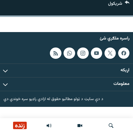
شريکول
اړیکه
دري پاڼه
Azadi English
راسره ملګري شئ
راسره ملګري شئ
اړيکه
د ازادې اروپا/ ازادي راډيو ټولې پاڼې
معلومات
د دې سایټ د ټولو مطالبو حقوق له ازادي راډیو سره خوندي دي
زنده