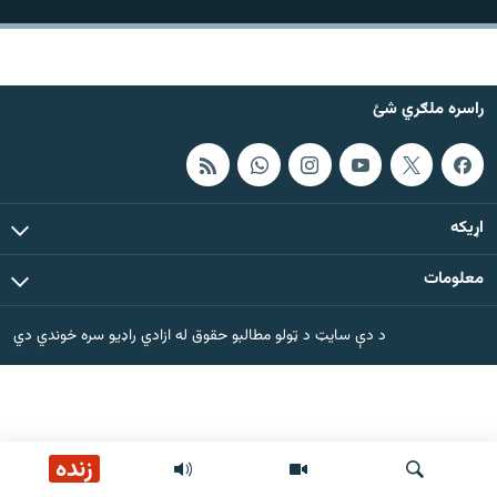
اړیکه
دري پاڼه
راسره ملګري شئ
Azadi English
راسره ملګري شئ
اړيکه
معلومات
د ازادې اروپا/ ازادي راډيو ټولې پاڼې
د دې سایټ د ټولو مطالبو حقوق له ازادي راډیو سره خوندي دي
زنده