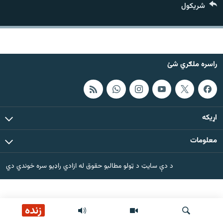
شريکول
اړیکه
دري پاڼه
Azadi English
راسره ملګري شئ
راسره ملګري شئ
اړيکه
د ازادې اروپا/ ازادي راډيو ټولې پاڼې
معلومات
د دې سایټ د ټولو مطالبو حقوق له ازادي راډیو سره خوندي دي
زنده