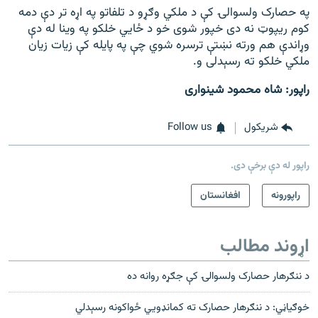
په حصارک ولسوالۍ کې د ملکي وګړو د تلفاتو په اړه تر دې دمه
کوم ریپوټ نه دی خپور شوی خو د ځايي خلکو په وینا له دې
وړاندې هم ورته نښتې ترسره شوي چې په پایله کې زیات زيان
ملکي خلکو ته رسېدلی و.
راپور: شاه محمود شينواری
شريکول
Follow us
راپور له دې برخې دی.
راپورونه
افغانستان
اړوند مطالب
د ننګرهار حصارک ولسوالۍ کې جګړه روانه ده
خوګیاڼي: د ننګرهار حصارک ته کمانډويي ځواکونه رسېدلي