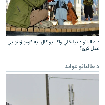
د طالبانو د بیا ځلي واک یو کال؛ په کومو ژمنو یې
عمل کړی؟
د طالبانو عواید