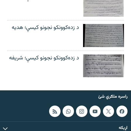
د زده‌کوونکو نجونو کیسې؛ هدیه
د زده‌کوونکو نجونو کیسې؛ شریفه
راسره ملګري شئ
اړيکه