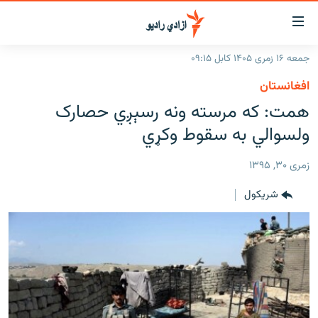
اسرسۍ
ړ
جمعه ۱۶ زمری ۱۴۰۵ کابل ۰۹:۱۵
ېنکونه
کورپاڼه
افغانستان
صلي
راپورونه
همت: که مرسته ونه رسېږي حصارک
تن
خبرونه
افغانستان
ولسوالي به سقوط وکړي
ه
رتلل
د خپرونو جدول
سیمه
افغانستان
صلي
زمری ۳۰, ۱۳۹۵
مرکې
نړۍ
منځنی ختیځ
ېنو
شريکول
ه
اونیزې خپرونې
نړۍ
رتلل
انځوریزه برخه
ټون
ورزش
اڼې
ه
د کډوالۍ بحران
راجعه
'کووېډ-۱۹'