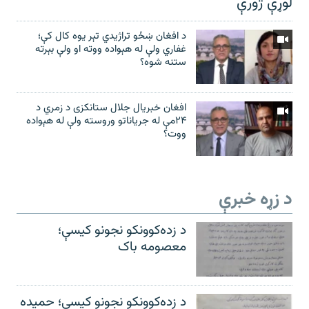
لوړې ژورې
د افغان ښځو تراژیدي تېر یوه کال کې؛
غفاري ولې له هېواده ووته او ولې بېرته
ستنه شوه؟
افغان خبریال جلال ستانکزی د زمري د
۲۴مې له جریاناتو وروسته ولې له هېواده
ووت؟
د زړه خبرې
د زده‌کوونکو نجونو کیسې؛
معصومه باک
د زده‌کوونکو نجونو کیسې؛ حمیده