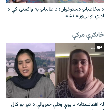
د مخاطبانو دسترخوان؛ د طالبانو په واکمنۍ کې د
لوږې او بې‌وزله نښه
ځانګړې مرکې
له افغانستانه د یوې وتلې خبریالې د تېر يو کال