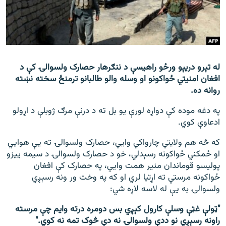
اړیکه
دري پاڼه
Azadi English
له تېرو دریېو ورځو راهیسې د ننګرهار حصارک ولسوالۍ کې د
افغان امنيتي ځواکونو او وسله والو طالبانو ترمنځ سخته نښته
راسره ملګري شئ
روانه ده.
په دغه موده کې دواړه لورې یو بل ته د درنې مرګ ژوبلې د اړولو
ادعاوې کوي.
د ازادې اروپا/ ازادي راډيو ټولې پاڼې
که څه هم ولایتي چارواکي وايي، حصارک ولسوالۍ ته يې هوايي
او ځمکني ځواکونه رسېدلي، خو د حصارک ولسوالۍ د سیمه ییزو
پولیسو قوماندان منیر همت وايي، په حصارک کې افغان
ځواکونه مرستې ته اړتيا لري او که په وخت ور ونه رسېږي
ولسوالۍ به يې له لاسه لاړه شي:
"ټولې غټې وسلې کارول کېږي بس دومره درته وایم چې مرسته
راونه رسېږي نو ددې ولسوالۍ نه دې څوک تمه نه کوي."