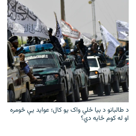
د طالبانو د بیا ځلي واک یو کال؛ عواید یې څومره
او له کوم ځایه دي؟