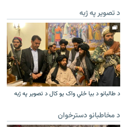
د تصویر په ژبه
د طالبانو د بیا ځلي واک یو کال د تصویر په ژبه
د مخاطبانو دسترخوان