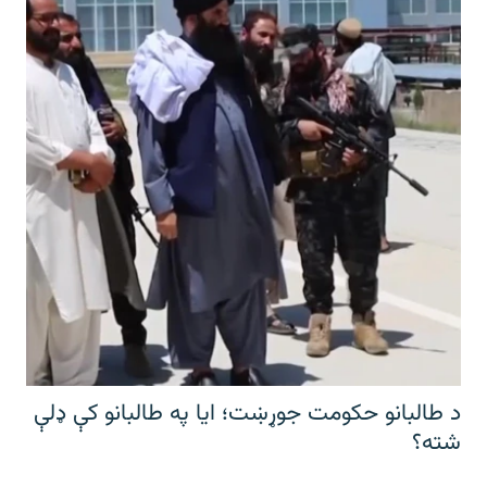
د طالبانو حکومت جوړښت؛ ایا په طالبانو کې ډلې
شته؟