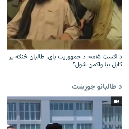
د اګسټ ۱۵مه: د جمهوریت پای، طالبان څنګه پر
کابل بیا واکمن شول؟
د طالبانو جوړښت