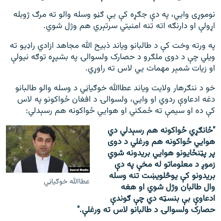
نوموړی وايي، په دې جګړه کې يې ګڼو وسله والو ته مرګ ژوبله
اړولې او دارنګه اته تنه امنيتي سرتېري هم وژل شوي.
په ورته وخت کې د طالبانو ویاند ذبیح الله مجاهد ازادي راډيو ته
ويلي چې د دوی ملګرو د حصارک ولسوالۍ په بشپړه توګه نيولې
او زیات شمېر مهمات يي لاس ته راوړي.
خو د ننګرهار ولایت ویاند عطاالله خوګياڼي د وسله والو طالبانو
دغه ادعاوې ردوي او وايي، ولسوالۍ د افغان ځواکونو په لاس
کې ده او سيمې ته ځمکني او هوايي ځواکونه هم رسېدلي:
"ځانګړي ځواکونه هم رسېدلي دي
هوايي ځواکونه هم ورغلي د دوی
پر پټنځایونو هوايي بریدونه شوي
زموږ د معلوماتو له مخې په دې
بریدونو کې یوڅلویښت تنه وسله
عطاالله خوګیاڼي
وال طالبان وژل شوي او هغه
ادعاوې بې بنسټه دي چې ګوندې
حصارک ولسوالۍ د طالبانو لاس ته ورغلې."