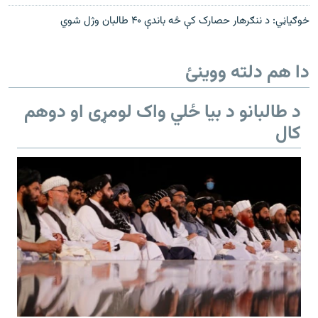
خوګیاڼي: د ننګرهار حصارک کې څه باندې ۴۰ طالبان وژل شوي
دا هم دلته ووینئ
د طالبانو د بیا ځلي واک لومړی او دوهم
کال