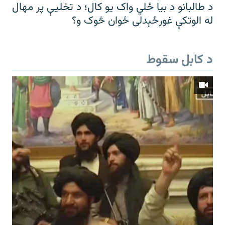
د طالبانو د بیا ځلي واک یو کال؛ د تخلیې پر مهال
له الوتکې غورځېدلی ځوان څوک و؟
د کابل سقوط