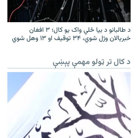
د طالبانو د بیا ځلي واک یو کال؛ ۳ افغان
خبریالان وژل شوي، ۳۴ توقیف او ۱۳ وهل شوي
د کال تر ټولو مهمې پېښې