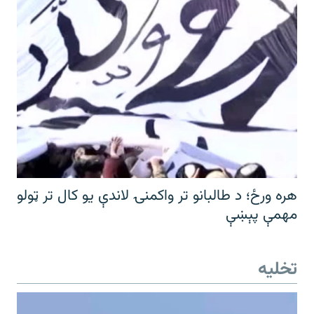
هره ورځ؛ د طالبانو تر واکمنۍ لاندې یو کال تر ټولو
مهمې پېښې
تخلیه