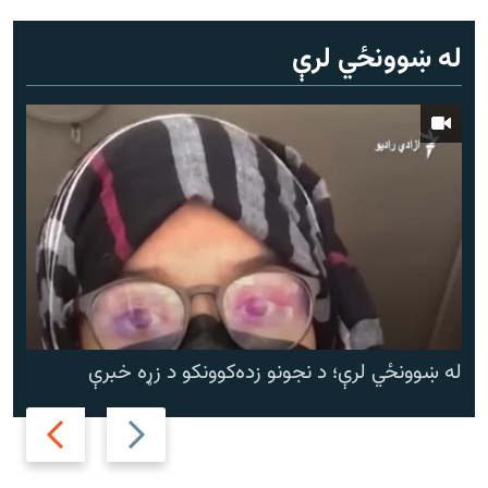
له ښوونځي لرې
له ښوونځي لرې؛ د نجونو زده‌کوونکو د زړه خبرې
Next
Previous
slide
slide