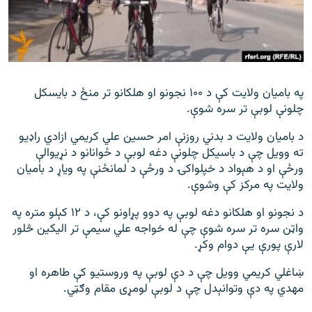
اړیکه
دري پاڼه
Azadi English
په بامیان ولایت کې د ۱۰۰ نجونو او هلکانو تر منځ د بایسکل
چلونې لوبې تر سره شوې.
راسره ملګري شئ
د بامیان ولایت د بدني روزنې امر حسین علي کریمي ازادي راډيو
ته وویل چې د باسیکل چلونې دغه لوبې د ځوانانو د نړیوالې
ورځې او د هېواد د خپلواکۍ د ورځې د لمانځنې په ویاړ د بامیان
د ازادې اروپا/ ازادي راډيو ټولې پاڼې
ولایت په مرکز کې وشوې.
د نجونو او هلکانو دغه لوبې په دوو پړاونو کې، د ۱۲ کېلو متره په
واټن سره تر سره شوې چې له خواجه علي سیمې تر الیکین څلور
لارې پورې یې دوام وکړ.
ښاغلي کریمي وویل چې د دې لوبې په وروستیو کې طاهره او
مهدي په دې وتوانېدل چې د لوبې لومړی مقام وګټي.