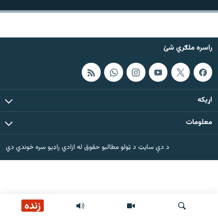
اړیکه
دري پاڼه
راسره ملګري شئ
Azadi English
راسره ملګري شئ
اړيکه
معلومات
د ازادې اروپا/ ازادي راډيو ټولې پاڼې
د دې سایټ د ټولو مطالبو حقوق له ازادي راډیو سره خوندي دي
زنده