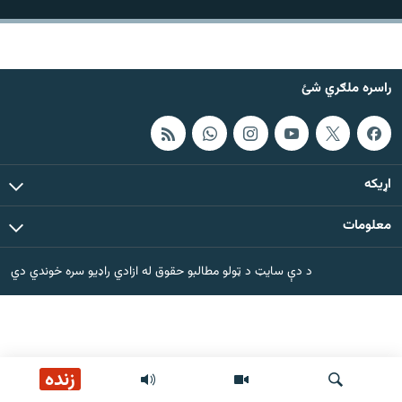
اړیکه
دري پاڼه
راسره ملګري شئ
Azadi English
راسره ملګري شئ
اړيکه
معلومات
د ازادې اروپا/ ازادي راډيو ټولې پاڼې
د دې سایټ د ټولو مطالبو حقوق له ازادي راډیو سره خوندي دي
زنده