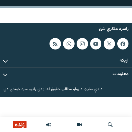
اړیکه
دري پاڼه
راسره ملګري شئ
Azadi English
راسره ملګري شئ
اړيکه
معلومات
د ازادې اروپا/ ازادي راډيو ټولې پاڼې
د دې سایټ د ټولو مطالبو حقوق له ازادي راډیو سره خوندي دي
زنده