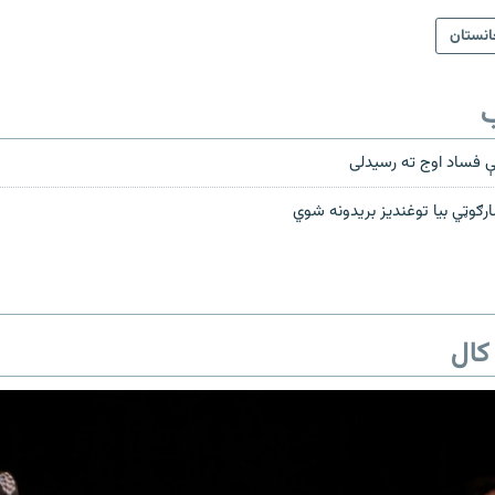
انستان
ب
کې فساد اوج ته رسیدلی
ارګوټي بيا توغندیز بریدونه شوي
کال