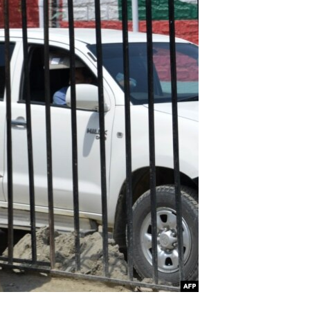
اړیکه