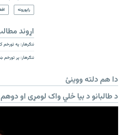
راپورونه
افغ
اړوند مطال
ننګرهار: په تورخم 
ننګرهار: پر تورخم ښ
دا هم دلته ووینئ
د طالبانو د بیا ځلي واک لومړی او دوهم 