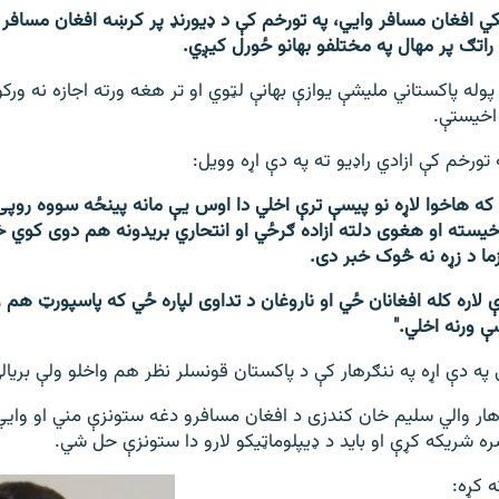
کي افغان مسافر وايي، په تورخم کې د ډيورنډ پر کرښه افغان مسافر
راتګ پر مهال په مختلفو بهانو ځورل کيږي.
پوله پاکستاني ملیشې یوازې بهانې لټوي او تر هغه ورته اجازه نه ور
اخیستې.
ه تورخم کې ازادي راډيو ته په دې اړه وويل:
ی که هاخوا لاړه نو پیسې ترې اخلي دا اوس يې مانه پينځه سووه روپ
اخیسته او هغوی دلته ازاده ګرځي او انتحاري بریدونه هم دوی کوي خ
ما د زړه نه څوک خبر دی.
 لاره کله افغانان ځي او ناروغان د تداوی لپاره ځي که پاسپورټ هم 
ې ورنه اخلي."
ه دې اړه په ننګرهار کې د پاکستان قونسلر نظر هم واخلو ولې بريال
هار والي سلیم خان کندزی د افغان مسافرو دغه ستونزې مني او وايي
ره شریکه کړې او باید د ډیپلوماټیکو لارو دا ستونزې حل شي.
 کړه: