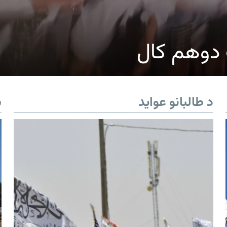
ک دوهم کال
د طالبانو عواید
ب