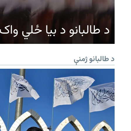
د طالبانو د بیا ځلي وا
د طالبانو ژمنې