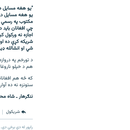
"یو هغه مسایل د
یو هغه مسایل د
مکتوب په رسمي ډ
چې افغانان باید د
اجازه نه ورکول ک
شریکه کړې ده او 
شي او انشالله ډير
د تورخم په درواز
هم د خپلو ناروغان
که څه هم افغانان
ستونزه نه ده آوا
ننګرهار ـ شاه مح
شريکول
راپور له دې برخې دی.