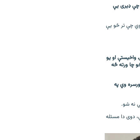
 چې ډيری يې
کوي چې تر څو يې
ۍ واخیستې او یو
و چا ورته څه
ورسره وي په
ي نه شو.
، دوی دا مسئله