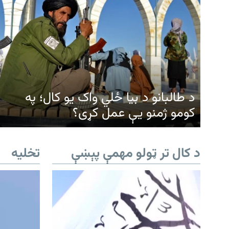
د طالبانو د بیا ځلي واک یو کال؛ په
کومو ژمنو یې عمل کړی؟
د کال تر ټولو مهمې پېښې
تخلیه