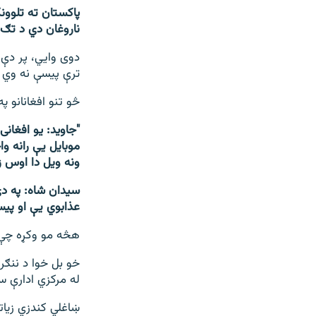
پاکستان ته تلوون
ناروغان دي د تګ 
دوی وايي، پر دې 
ترې پيسې نه وي 
څو تنو افغانانو پ
"جاوید: یو افغان
موبایل يې رانه و
ونه ویل دا اوس ز
سیدان شاه: په دې
عذابوي يې او پیس
هڅه مو وکړه چې پ
خو بل خوا د ننګر
له مرکزي ادارې س
ښاغلي کندزي زیاته