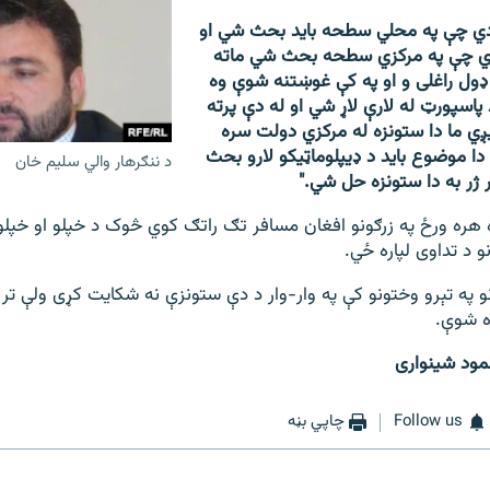
ي چې په محلي سطحه باید بحث شي او
ي چې په مرکزي سطحه بحث شي ماته
ول راغلی و او په کې غوښتنه شوې وه
 پاسپورټ له لارې لاړ شي او له دې پرته
یږي ما دا ستونزه له مرکزي دولت سره
دا موضوع باید د ډيپلوماټیکو لارو بحث
د ننګرهار والي سلیم خان
 ژر به دا ستونزه حل شي."
ه هره ورځ په زرګونو افغان مسافر تګ راتګ کوي څوک د خپلو او خپلو
و د تداوی لپاره ځي.
و په تېرو وختونو کې په وار-وار د دې ستونزې نه شکایت کړی ولې تر 
ره شوې.
مود شینواری
Follow us
چاپي بڼه