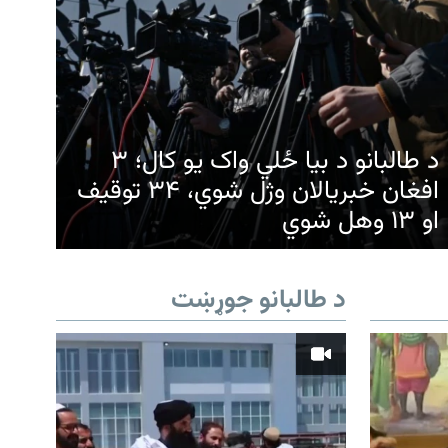
د طالبانو د بیا ځلي واک یو کال؛ ۳
افغان خبریالان وژل شوي، ۳۴ توقیف
او ۱۳ وهل شوي
د طالبانو جوړښت