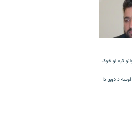
انو کره او څوک
اوسه د دوی دا