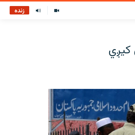
زنده
 کيږي