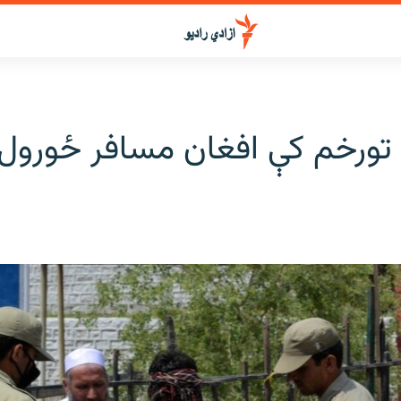
 تورخم کې افغان مسافر ځورول