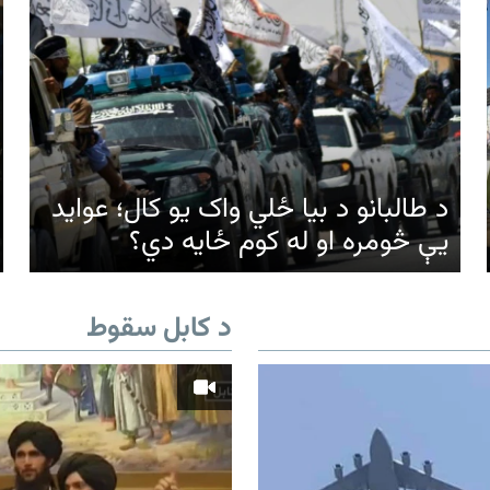
د طالبانو د بیا ځلي واک یو کال؛ عواید
یې څومره او له کوم ځایه دي؟
د کابل سقوط