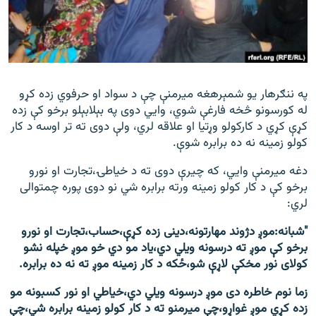
اړیکه
دري پاڼه
Azadi English
په ننګرهار یو شمېرهغه میرمنې چې د سواد او حرفوي زده کړو
له کورسونو څخه فارغې شوي، وايي دوی په بېلابېلو برخو کې زده
راسره ملګري شئ
کړې کړي د کارکولو وړتیا او علاقه لري، ولې دوی ته تر اوسه د کار
کولو زمینه نه ده برابره شوې.
دغه میرمنې وايي، که چیرې دوی ته د خیاطۍ،تجارت او نورو
د ازادې اروپا/ ازادي راډيو ټولې پاڼې
برخو کې د کار کولو زمینه ورته برابره شي نو دوی پوره چمتوالی
لري:
"شبانه:موږ دژوند مهارتونه،دینی زده کړې،حساب،تجارت او نورو
برخو کې موږ ته درسونه ویلي دي،یاد مو دي خو موږ خپله نشو
کولای نور مخکې لاړې شو،ځکه د کار زمینه موږ ته نه ده برابره.
زما نوم خاطره دی موږ درسونه ويلي دي،خياطي او نور کسبونه مو
زده کړي موږ غواړو،چې میرمنو ته د کار کولو زمینه برابره شي،چې