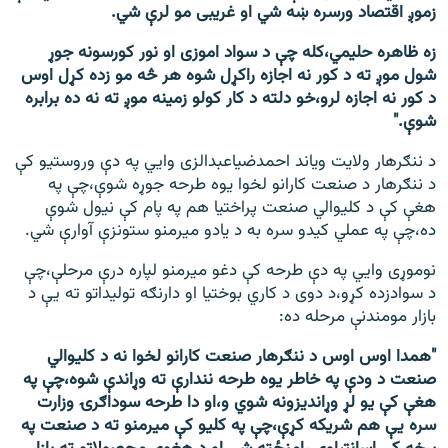
زموږ اقتصاد ورسره ښه شي او غریبی مو لرې شي.
زه ظاهره حلیمي،کله چې د سواد اموزی او نور کورسونه جوړ
شول موږ ته د کور نه اجازه راکړل شوه هر څه مو زده کړل اوس
د کور نه اجازه لرو،خو دلته د کار کولو زمینه موږ ته نه ده برابره
شوې."
د ننګرهار ولايت ویاند احمدضياعبدالزی وايي په دې وروستیو کې
د ننګرهار د صنعت کارانو لخوا یوه طرحه جوړه شوې،چې په
هغې کې د کلیوالي صنعت پراختیا هم په پام کې نیول شوې
ده،چې په عملي کیدو سره به د یادو میرمنو ستونزې آوارې شي.
نوموړی وايي په دې طرحه کې دغو میرمنو لپاره درې مرحلې،چې
د سوادزده کړو،د دوی د کاري بوختیا او دارنګه توليداتو ته يې د
بازار مومندنې مرحله ده:
"همدا اوس اوس د ننګرهار صنعت کارانو لخوا نه د کليوالي
صنعت د ودې په خاطر یوه طرحه نندارې ته وړاندې شوه،چې په
هغې کې یو لړ وړاندیزونه شوي و،او دا طرحه سوداګرۍ وزارت
سره يې هم شریکه کړې،چې په کليو کې میرمنو ته د صنعت په