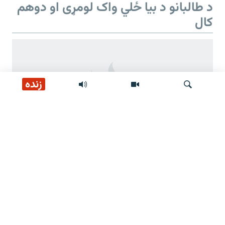
د طالبانو د بیا ځلي واک لومړی او دوهم
کال
زنده
لټون
د طالبانو د بیا ځلي واک دوهم کال
د طالبانو ژمنې