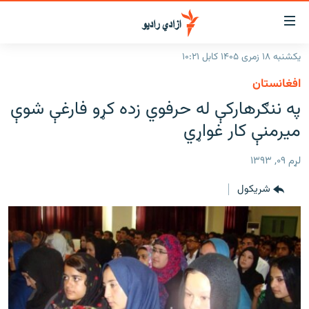
اسرسۍ
ړ
یکشنبه ۱۸ زمری ۱۴۰۵ کابل ۱۰:۲۱
ېنکونه
کورپاڼه
افغانستان
صلي
راپورونه
په ننګرهارکې له حرفوي زده کړو فارغې شوې
تن
خبرونه
افغانستان
میرمنې کار غواړي
ه
رتلل
د خپرونو جدول
سیمه
افغانستان
صلي
لړم ۰۹, ۱۳۹۳
مرکې
نړۍ
منځنی ختیځ
ېنو
شريکول
ه
اونیزې خپرونې
نړۍ
رتلل
انځوریزه برخه
ټون
ورزش
اڼې
ه
د کډوالۍ بحران
راجعه
'کووېډ-۱۹'