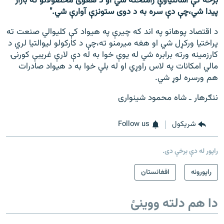
برخه کې اسانتیاوې رامنځته شي او د هغوی محصولاتو ته بازار
پيدا شي،چې دې سره به د دوی ستونزې آوارې شي."
د اقتصاد پوهانو په اند که چیرې په هیواد کې کليوالي صنعت ته
پراختیا ورکړل شي او هغه میرمنو ته،چې د کارکولو لیوالتيا لري د
کارزمینه ورته برابره شي له یوې خوا به له دې لارې غریبې کورنۍ
مالي امکانات په لاس راوړي او له بلې خوا به د هيواد صادرات
هم ورسره لوړ شي.
ننګرهار ـ شاه محمود شینواری
شريکول
Follow us
راپور له دې برخې دی.
راپورونه
افغانستان
دا هم دلته ووینئ