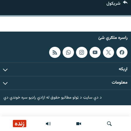
شريکول
اړیکه
دري پاڼه
Azadi English
راسره ملګري شئ
راسره ملګري شئ
اړيکه
د ازادې اروپا/ ازادي راډيو ټولې پاڼې
معلومات
د دې سایټ د ټولو مطالبو حقوق له ازادي راډیو سره خوندي دي
زنده