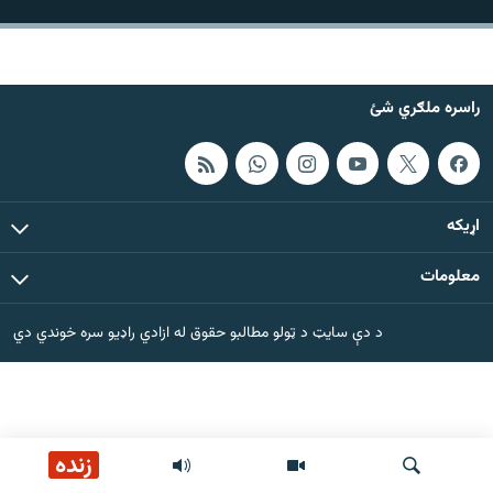
اړیکه
دري پاڼه
راسره ملګري شئ
Azadi English
راسره ملګري شئ
اړيکه
معلومات
د ازادې اروپا/ ازادي راډيو ټولې پاڼې
د دې سایټ د ټولو مطالبو حقوق له ازادي راډیو سره خوندي دي
زنده