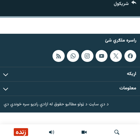
شريکول
اړیکه
دري پاڼه
Azadi English
راسره ملګري شئ
راسره ملګري شئ
اړيکه
د ازادې اروپا/ ازادي راډيو ټولې پاڼې
معلومات
د دې سایټ د ټولو مطالبو حقوق له ازادي راډیو سره خوندي دي
زنده