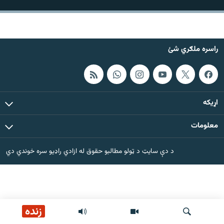
اړیکه
دري پاڼه
راسره ملګري شئ
Azadi English
راسره ملګري شئ
اړيکه
معلومات
د ازادې اروپا/ ازادي راډيو ټولې پاڼې
د دې سایټ د ټولو مطالبو حقوق له ازادي راډیو سره خوندي دي
زنده