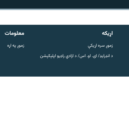
اړیکه
اړيکه
معلومات
زموږ سره اړیکې
زموږ په اړه
د انډرایډ/ ای. او. اس/ د ازادي راډیو اپلېکېشن
دري پاڼه
Azadi English
راسره ملګري شئ