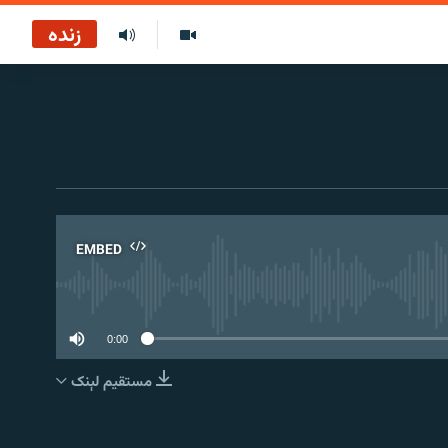
زنده
EMBED
No 
0:00
مستقیم لېنک
EMBED