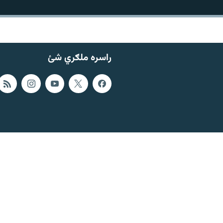
راسره ملګري شئ