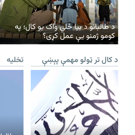
د طالبانو د بیا ځلي واک یو کال؛ په
کومو ژمنو یې عمل کړی؟
د کال تر ټولو مهمې پېښې
تخلیه