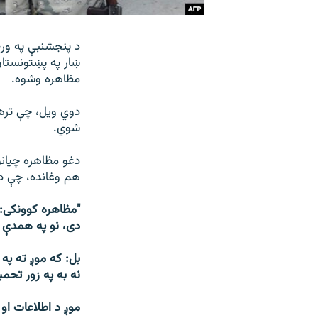
د پنجشنبې په ورځ 
ښار په پښتونستان
مظاهره وشوه.
دوي ویل، چې تره
شوي.
دغو مظاهره چیانو
هم وغانده، چې د
"مظاهره کوونکی: 
دی، نو په همدې خ
بل: که موږ ته په
نه به په زور تحم
موږ د اطلاعات او