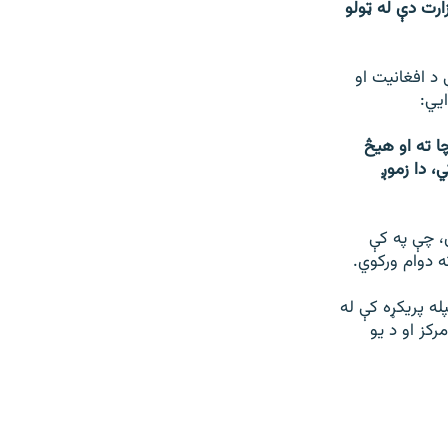
ارت دې له ټولو
 د افغانیت او
يي:
ا ته او هیڅ
، دا زموږ
، چې په کې
 دوام ورکوي.
ه پریکړه کې له
کز او د یو