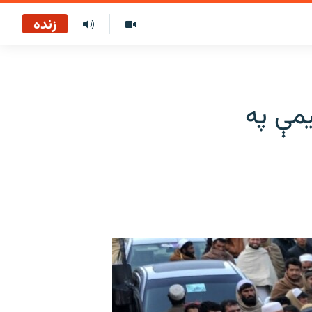
زنده
يمې په