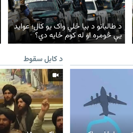
د طالبانو د بیا ځلي واک یو کال؛ عواید
یې څومره او له کوم ځایه دي؟
د کابل سقوط