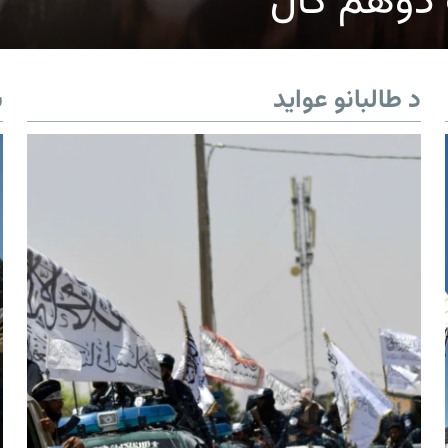
ک دوهم کال
د طالبانو عواید
ب