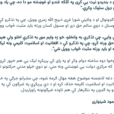
و د بندیدو نیت يې کړی په کلکه غندو او غوښتنه مو دا ده، چې یاد وز
و ډول سلوک وکړي."
ډونوال او د ولایتي شورا غړی ذبیح الله زمري وویل، چې په تذکرو کې
وستل د دوي سالم حق دی او مسول کسان ورته باید مثبت ځواب ووا
 وايي، چې تذکرې به وانخلو، خو زه وایم موږ به تذکرې اخلو ولې هیچ
حق ورنه کړو، چې په تذکرو کې د افغانیت او اسلامیت کلیمې ونه لیکي
 او باید ورته مثبت ځواب وویل شي".
وا دوه ساعته دوام وکړ او په پای کې پریکړه لیک يي هم خپور کړی
که مرکزي دولت يې غوښتنې ونه مني، نو دوي خپلو مدني حرکتونو ته
 دغه لانجمنه موضوع هغه مهال ګرمه شوه، چې مشرانو جرګې په خپل
نیت او اسلامیت کلیمه حذف کړه او د دې پریکړې په غبرګون کې په مر
و په ګډون په ننګرهار کې هم تاوده غبرګونونه راوپاریدل.
مود شینواری