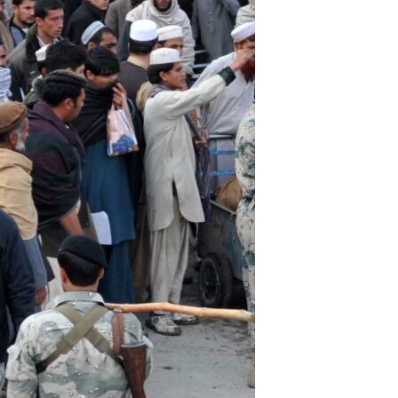
اړیکه