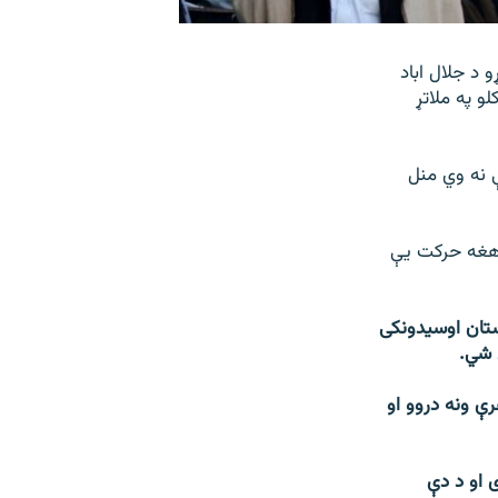
 د جلال اباد
و په ملاتړ
 نه وي منل
ت هغه حرکت يې
ستان اوسیدونکی
 شي.
رې ونه دروو او
 او د دې