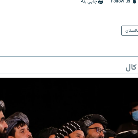
Follow us
چاپي بڼه
انستان
کال