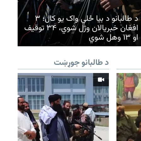
د طالبانو د بیا ځلي واک یو کال؛ ۳
افغان خبریالان وژل شوي، ۳۴ توقیف
او ۱۳ وهل شوي
د طالبانو جوړښت