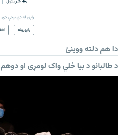
شريکول
راپور له دې برخې دی.
راپورونه
افغ
دا هم دلته ووینئ
د طالبانو د بیا ځلي واک لومړی او دوهم 