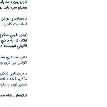
تلویزیون د نشرات
رسینو سره باید ی
د مظاهرې یو تن ګ
اسلامیت کلمې را
"زموږ ځيني ملګري
ارګان ته به د دې 
قانوني غوښتنه ده
دغې مظاهرې شاوخ
ګواښ يې کړی و، 
د بريښنايي تذکرو
تذکرو څخه د افغا
شمېر نورو ولایتون
ننګرهار ـ شاه مح