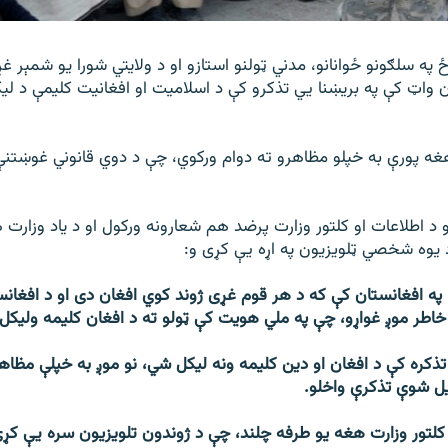
په سلګونو ځوانانو، مدني ټولنو استازو او د ولایتي شورا یو شمېر غړو
 واټ کې په بریښنا يي تذکرو کې د اسلاميت او افغانیت کلیمې د لیکل
غه پورې به خپلو مظاهرو ته دوام ورکوي، چې د دوي قانوني غوښتنې
 د اطلاعات او کلتور وزارت پرضد هم شعارونه ورکول او د یاد وزار
 یوه شخصي ټلویزیون په اړه يې کړی و:
په افغانستان کې که د هر قوم غړی ژوند کوي افغان دی او د افغان
اطر موږ غواړو، چې په ملي هویت کې ټولو ته د افغان کلیمه ولیکل
 تذکره کې د افغان او دین کلیمه ونه لیکل شي، نو موږ به خپلې مظاه
یل شوې تذکرې واخلو.
 کلتور وزارت هغه یو طرفه چلند، چې د ژوندون تلویزیون سره يې کړی