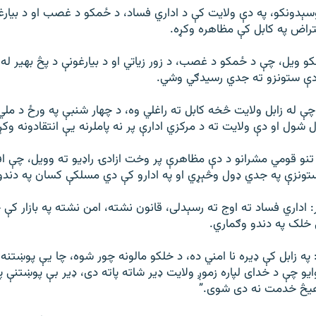
وسېدونکو، په دې ولایت کې د اداري فساد، د ځمکو د غصب او د بیارغو
راض په کابل کې مظاهره وکړه.
و ویل، چې د ځمکو د غصب، د زور زیاتي او د بیارغونې د پڅ بهیر له 
ې دې ستونزو ته جدي رسیدګي وشي.
ې له زابل ولایت څخه کابل ته راغلي وه، د چهار شنبې په ورځ د ملي
 شول او دې ولایت ته د مرکزي ادارې پر نه پاملرنه یې انتقادونه وکړ
 تنو قومي مشرانو د دې مظاهرې پر وخت ازادۍ راډیو ته وویل، چې 
تونزې په جدي ډول وڅېړي او په ادارو کې دي مسلکې کسان په دندو
 اداري فساد ته اوج ته رسېدلی، قانون نشته، امن نشته په بازار کې
لک په دندو وګماري.
په زابل کې ډیره نا امني ده، د خلکو مالونه چور شوه، چا یې پوښتنه 
و چې د خدای لپاره زموږ ولایت ډیر شاته پاته دی، ډیر بې پوښتنې پ
یڅ خدمت نه دی شوی.”