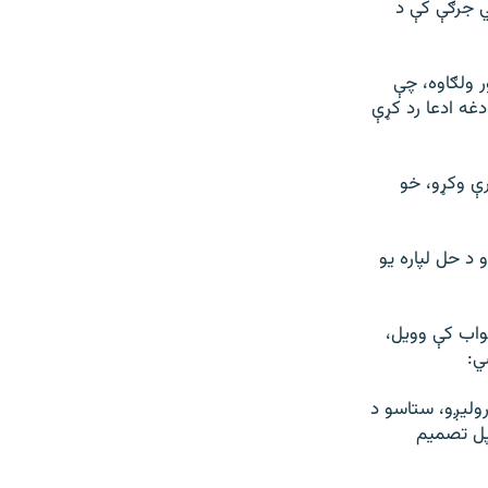
ي جرګې کې د
ر ولګاوه، چې
غه ادعا رد کړې
رې وکړو، خو
د حل لپاره یو
واب کې وویل،
ي:
رولیږو، ستاسو د
خپل تصمیم