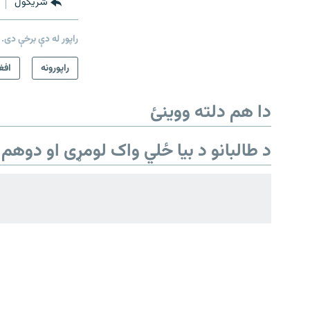
شريکول
راپور له دې برخې دی.
دري پاڼه
راپورونه
افغ
Azadi English
دا هم دلته ووینئ
راسره ملګري شئ
د طالبانو د بیا ځلي واک لومړی او دوهم 
د ازادې اروپا/ ازادي راډيو ټولې پاڼې