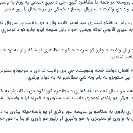
ي وروسته تر هغه دا مظاهره کوي، چې د تیري جمعې په ورځ په ولس
ي او د دې ولایت د ښاروال ترمنځ د ځمکې پرسر جنجال را پورته شو.
د زابل د خلکو استازي عبدالقادر کلات وال د دې ولایت پر ښاروال تو
ه غیري قانوني توګه ویشي، خو د زابل سیمه ایزو چارواکو د نوموړي د
ابل ولایت د چارواکو سره د خلکو د مظاهرې او شکایتونو په اړه خب
اضر نشول.
ه افغان دولت څخه وغوښته، چې دې ولایت ته دي د موجودو ستونزو 
ه یې ستونزو ته پام ونه شي مظاهرو ته به دوام ورکړي.
م مرستیال نعمت الله غفاري د مظاهره کوونکود دې شکایتونو په ځ
ې جرګې یو پلاوي نوموړي ولایت ته د ستونزو د څیړلو لپاره واستول ش
ري پلاوی به ستاسو پر عریضه غور وکړي او یو باصلاحیته پلاوی به د
به واوري او ستونزې به مو وڅېړي او راپور مو راوړي او بیا به موږ 