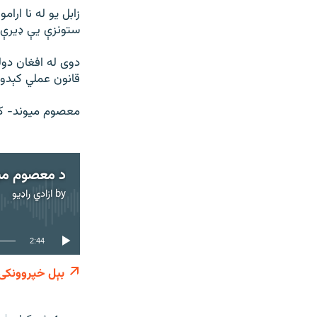
زابل یو له نا ار
ستونزې یې ډیرې د
دوی له افغان دول
قانون عملي کېدو 
معصوم میوند- کا
د معصوم میو
by
ازادي راډیو
2:44
بېل خپروونکی