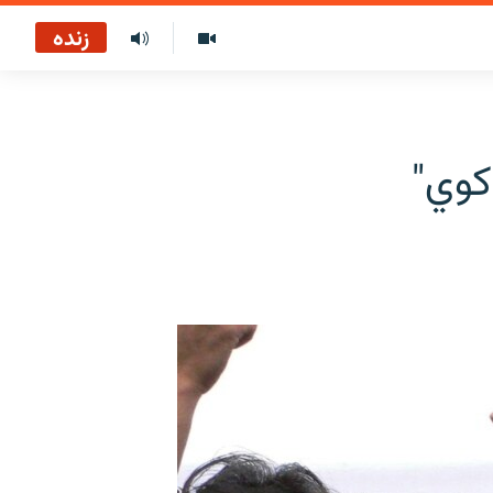
زنده
کوي"