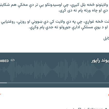
امو ولایتونو څخه بلل کیږي، چې اوسیدونکو یې تر دې مخکې هم شکایت
ي او چاه ورته پام نه دی کړی.
ت څخه غواړي، چې په دې ولایت کې دې ښووني او روزنې، روغتیایي اس
او د یوې مسلکې ادارې جوړولو ته جدي پام وکړي.
بل
ند راپور
MBED
No media source currently available
EMBED