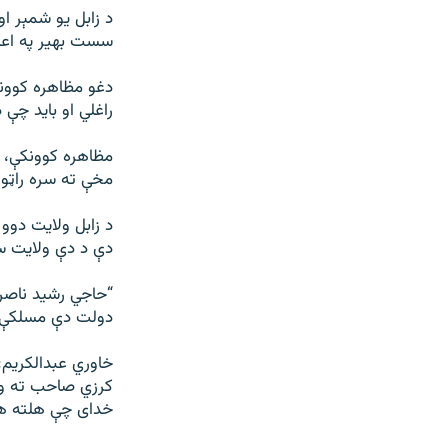
د زابل یو شمېر ا
سست بهیر په اعت
دغو مظاهره کوونک
راغلي او باید چ
مظاهره کوونکې، چ
مخې ته سره راټول
د زابل ولایت دوو
دې د دې ولایت س
“حاجي رشید ناصر:
دولت دې مسلکې خ
خاوري عبدالکریم: 
کرزي صاحب ته وای
خدای چې هلته ه