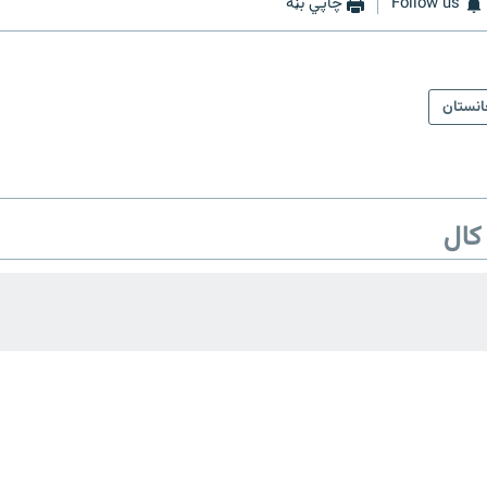
Follow us
چاپي بڼه
انستان
کال