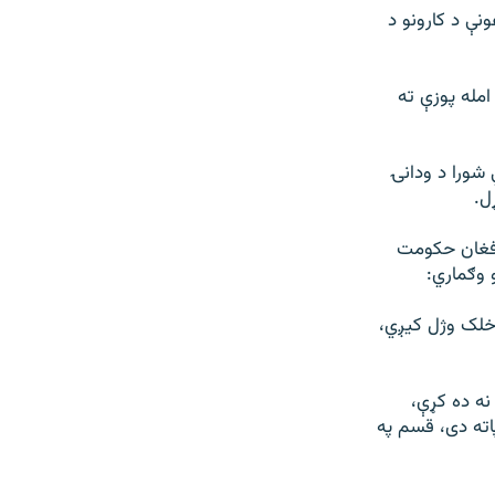
نې د کارونو د
امله پوزې ته
 شورا د ودانۍ
ل.
افغان حکومت
 وګماري:
 خلک وژل کیږي،
نه ده کړې،
اته دی، قسم په