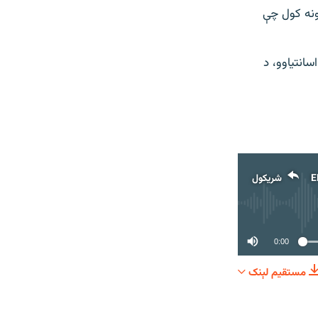
ونه کول چې
انتیاوو، د
E
شریکول
0:00
مستقیم لېنک
شریکول