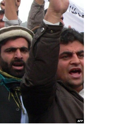
اړیکه