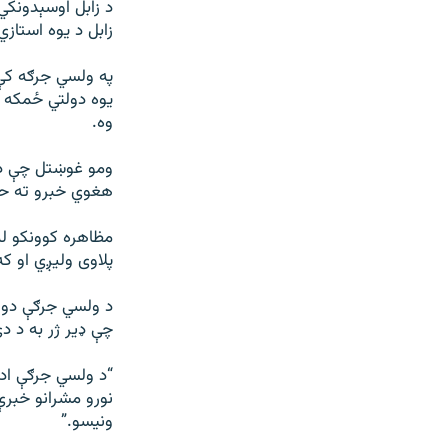
د زابل اوسېدونک
زابل د یوه استاز
په ولسي جرګه کې 
یوه دولتي ځمکه پ
وه.
ومو غوښتل چې د ز
هغوي خبرو ته ح
مظاهره کوونکو ل
پلاوی ولیږي او ک
د ولسي جرګې دوه
چې ډیر ژر به د د
“د ولسي جرګې ادا
نورو مشرانو خبرې 
ونیسو.”