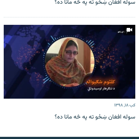
سوله افغان ښځو ته په څه مانا ده؟
کب ۱۸, ۱۳۹۸
سوله افغان ښځو ته په څه مانا ده؟