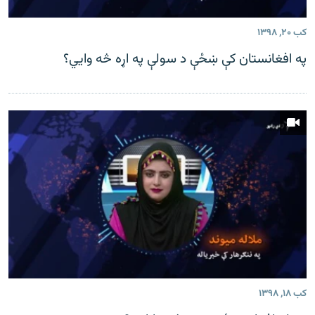
اړیکه
کب ۲۰, ۱۳۹۸
دري پاڼه
په افغانستان کې ښځې د سولې په اړه څه وایي؟
Azadi English
راسره ملګري شئ
د ازادې اروپا/ ازادي راډيو ټولې پاڼې
کب ۱۸, ۱۳۹۸