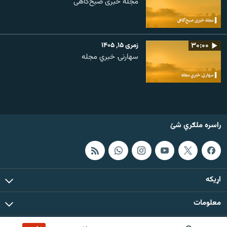
مجله خبری صبح‌گاهی
۳۰:۰۰
زمری ۱۵, ۱۴۰۵
سهارنۍ خبري مجله
راسره ملګري شئ
اړيکه
معلومات