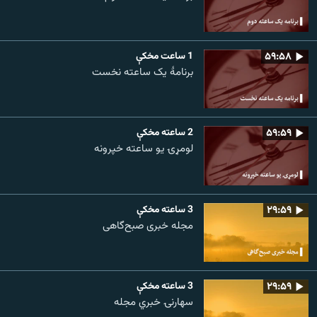
۵۹:۵۸
1 ساعت مخکې
برنامۀ یک ساعته نخست
۵۹:۵۹
2 ساعته مخکې
لومړۍ یو ساعته خپرونه
۲۹:۵۹
3 ساعته مخکې
مجله خبری صبح‌گاهی
۲۹:۵۹
3 ساعته مخکې
سهارنۍ خبري مجله