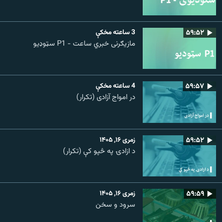
۵۹:۵۲
3 ساعته مخکې
مازیګرنی خبري ساعت - P1 سټوډیو
۵۹:۵۷
4 ساعته مخکې
در امواج آزادی (تکرار)
۵۹:۵۲
زمری ۱۶, ۱۴۰۵
د ازادۍ په څپو کې (تکرار)
۵۹:۵۹
زمری ۱۶, ۱۴۰۵
سرود و سخن