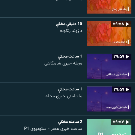
۵۹:۵۸
15 دقيقې مخکې
د ژوند رنګونه
۲۹:۵۹
1 ساعت مخکې
مجله خبری شامگاهی
۲۹:۵۹
1 ساعت مخکې
ماښامنۍ خبري مجله
۵۹:۵۷
2 ساعته مخکې
ساعت خبری عصر - ستودیوی P1