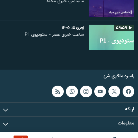
ماښامنۍ خبري مجله
۵۹:۵۹
زمری ۱۵, ۱۴۰۵
ساعت خبری عصر - ستودیوی P1
راسره ملګري شئ
اړيکه
معلومات