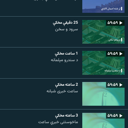
۵۹:۵۹
25 دقيقې مخکې
سرود و سخن
۵۹:۵۹
1 ساعت مخکې
د سندرو مېلمانه
۵۹:۵۹
2 ساعته مخکې
ساعت خبری شبانه
۵۹:۵۹
3 ساعته مخکې
ماخوستنی خبري ساعت