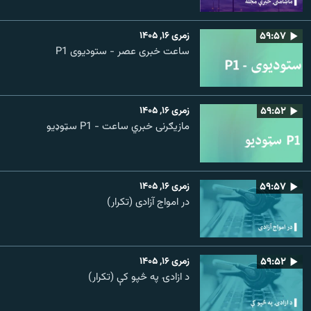
۵۹:۵۷
زمری ۱۶, ۱۴۰۵
ساعت خبری عصر - ستودیوی P1
۵۹:۵۲
زمری ۱۶, ۱۴۰۵
مازیګرنی خبري ساعت - P1 سټوډیو
۵۹:۵۷
زمری ۱۶, ۱۴۰۵
در امواج آزادی (تکرار)
۵۹:۵۲
زمری ۱۶, ۱۴۰۵
د ازادۍ په څپو کې (تکرار)