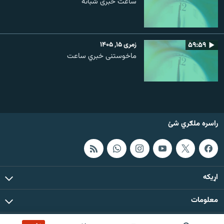
ساعت خبری شبانه
۵۹:۵۹
زمری ۱۵, ۱۴۰۵
ماخوستنی خبري ساعت
راسره ملګري شئ
اړيکه
معلومات