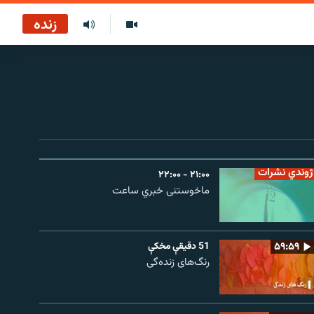
زنده
ژوندي نشرات
۲۱:۰۰ - ۲۲:۰۰
ماخوستنی خبري ساعت
۵۹:۵۹
51 دقيقې مخکې
رنگ‌های زنده‌گی