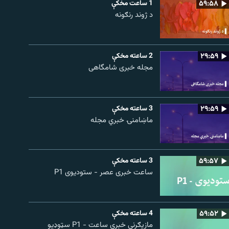
۵۹:۵۸
1 ساعت مخکې
د ژوند رنګونه
۲۹:۵۹
2 ساعته مخکې
مجله خبری شامگاهی
۲۹:۵۹
3 ساعته مخکې
ماښامنۍ خبري مجله
۵۹:۵۷
3 ساعته مخکې
ساعت خبری عصر - ستودیوی P1
۵۹:۵۲
4 ساعته مخکې
مازیګرنی خبري ساعت - P1 سټوډیو