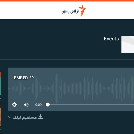
Events
EMBED
No media source curr
0:00
مستقیم لېنک
EMBED