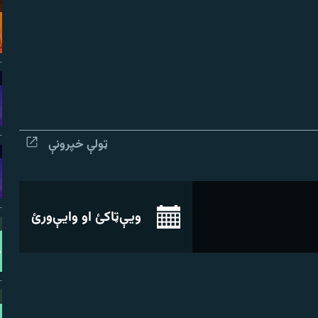
ټولې خپرونې
ویې‌ټاکئ او وایې‌ورئ