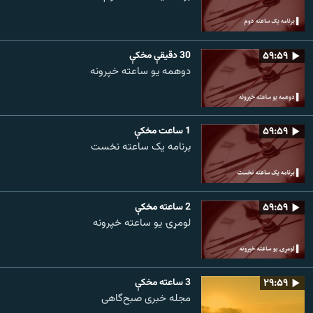
۵۹:۵۹
30 دقيقې مخکې
دوهمه یو ساعته خپرونه
۵۹:۵۹
1 ساعت مخکې
برنامه یک ساعته نخست
۵۹:۵۹
2 ساعته مخکې
لومړۍ یو ساعته خپرونه
۲۹:۵۹
3 ساعته مخکې
مجله خبری صبح‌گاهی