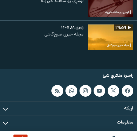
لومړۍ یو ساعته خپرونه
۲۹:۵۹
زمری ۱۸, ۱۴۰۵
مجله خبری صبح‌گاهی
راسره ملګري شئ
اړيکه
معلومات