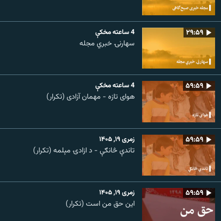
۲۹:۵۹
4 ساعته مخکې
سهارنۍ خبري مجله
۵۹:۵۹
4 ساعته مخکې
هوای تازه - مهمان آزادی (تکرار)
۵۹:۵۹
زمری ۱۹, ۱۴۰۵
تاندې څانګې - د ازادۍ مېلمه (تکرار)
۵۹:۵۹
زمری ۱۹, ۱۴۰۵
این حق من است (تکرار)